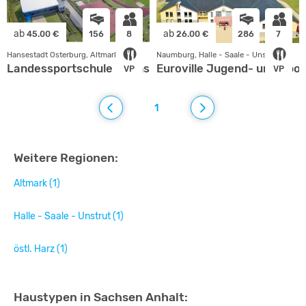
ab
ab
45.00 €
156
8
26.00 €
286
7
Hansestadt Osterburg, Altmark
Naumburg, Halle - Saale - Unstrut
Landessportschule Sachsen-Anhalt
Euroville Jugend- und Spor
VP
VP
1
Weitere Regionen:
Altmark (1)
Halle - Saale - Unstrut (1)
östl. Harz (1)
Haustypen in Sachsen Anhalt: