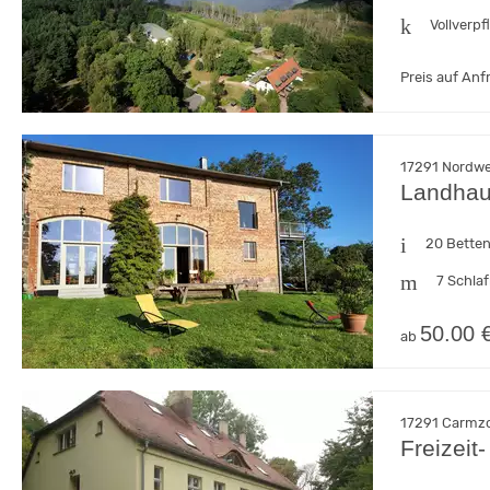
Vollverp
Preis auf Anf
17291 Nordw
Landhau
20 Bette
7 Schla
50.00 
ab
17291 Carmz
Freizei