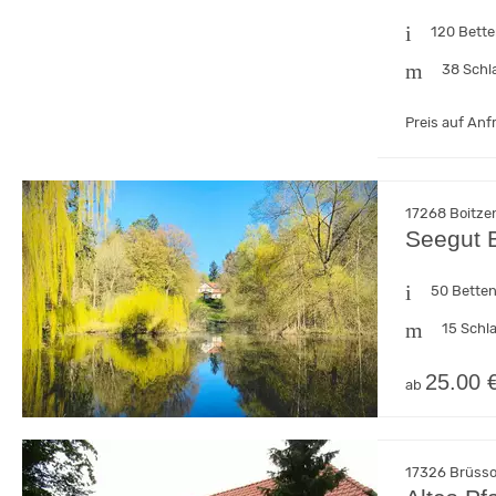
120 Bett
38 Schl
Preis auf Anf
17268 Boitze
Seegut 
50 Bette
15 Schl
25.00 
ab
17326 Brüsso