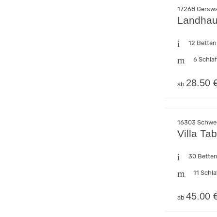
17268 Gerswa
Landhau
12 Betten
6 Schla
28.50 
ab
16303 Schwe
Villa Ta
30 Bette
11 Schl
45.00 
ab