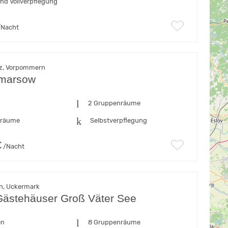
und Vollverpflegung
Nacht
tz, Vorpommern
marsow
n
2 Gruppenräume
fräume
Selbstverpflegung
€
/Nacht
n, Uckermark
Gästehäuser Groß Väter See
en
8 Gruppenräume