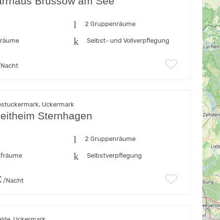
farrhaus Brüssow am See
n
2 Gruppenräume
fräume
Selbst- und Vollverpflegung
Nacht
estuckermark, Uckermark
zeitheim Sternhagen
n
2 Gruppenräume
afräume
Selbstverpflegung
€
/Nacht
lde, Uckermark