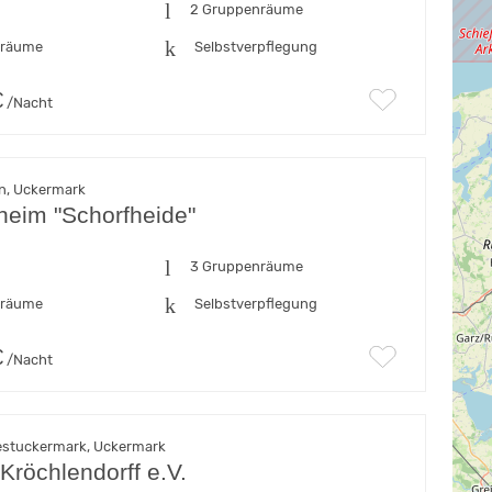
n
2 Gruppenräume
fräume
Selbstverpflegung
€
/Nacht
n, Uckermark
heim "Schorfheide"
n
3 Gruppenräume
fräume
Selbstverpflegung
€
/Nacht
estuckermark, Uckermark
Kröchlendorff e.V.