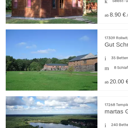
Selbst- 
8.90 €
ab
/
17309 Rollwi
Gut Sch
35 Bette
8 Schla
20.00 
ab
17268 Templi
martas 
240 Bett