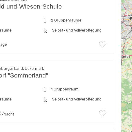
ld-und-Wiesen-Schule
n
2 Gruppenräume
fräume
Selbst- und Vollverpflegung
rage
nburger Land, Uckermark
rf "Sommerland"
n
1 Gruppenraum
fräume
Selbst- und Vollverpflegung
€
/Nacht