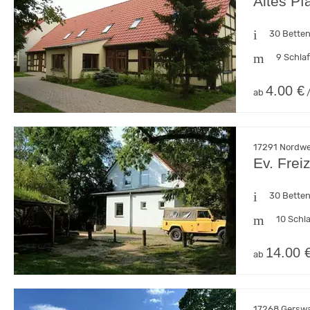
Altes P
30 Bette
9 Schla
4.00 €
ab
/
17291 Nordw
Ev. Frei
30 Bette
10 Schl
14.00 
ab
17268 Gerswa