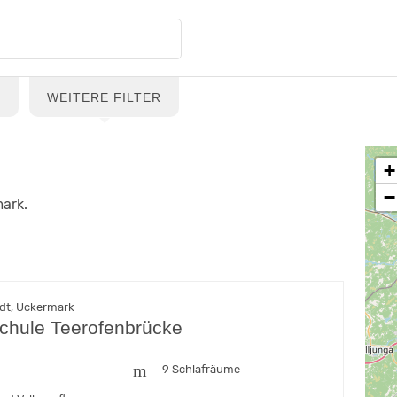
G
WEITERE FILTER
+
−
ark.
dt, Uckermark
schule Teerofenbrücke
n
9 Schlafräume