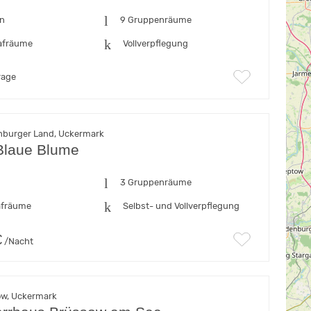
en
9 Gruppenräume
afräume
Vollverpflegung
rage
nburger Land, Uckermark
Blaue Blume
n
3 Gruppenräume
afräume
Selbst- und Vollverpflegung
€
/Nacht
w, Uckermark