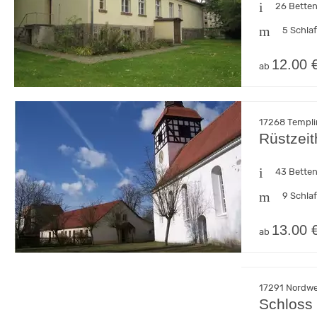
26 Bette
5 Schla
12.00 
ab
17268 Templi
Rüstzeit
43 Bette
9 Schla
13.00 
ab
17291 Nordw
Schloss 