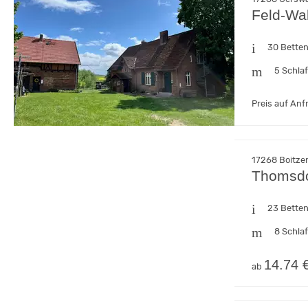
Feld-Wa
30 Bette
5 Schla
Preis auf Anf
17268 Boitze
Thomsdo
23 Bette
8 Schla
14.74 
ab