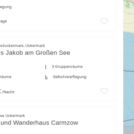
flegung
rage
estuckermark, Uckermark
s Jakob am Großen See
n
3 Gruppenräume
fräume
Selbstverpflegung
€
/Nacht
ow, Uckermark
t- und Wanderhaus Carmzow