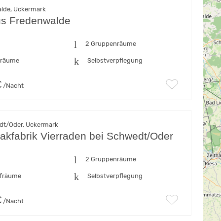
lde, Uckermark
s Fredenwalde
2 Gruppenräume
fräume
Selbstverpflegung
€
/Nacht
dt/Oder, Uckermark
bakfabrik Vierraden bei Schwedt/Oder
n
2 Gruppenräume
afräume
Selbstverpflegung
€
/Nacht