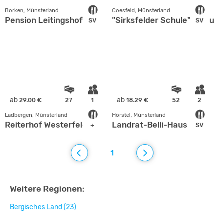
Borken, Münsterland
Coesfeld, Münsterland
Pension Leitingshof
"Sirksfelder Schule" - Haus 
SV
SV
ab
ab
29.00 €
27
1
18.29 €
52
2
Ladbergen, Münsterland
Hörstel, Münsterland
Reiterhof Westerfeld
Landrat-Belli-Haus
+
SV
1
Weitere Regionen:
Bergisches Land (23)