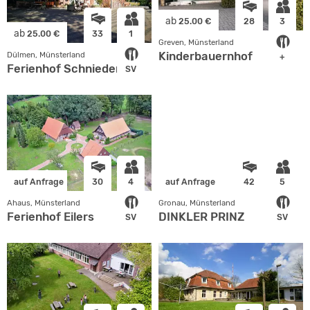
ab
25.00 €
28
3
ab
25.00 €
33
1
Greven, Münsterland
Kinderbauernhof
Dülmen, Münsterland
+
Ferienhof Schnieder
SV
auf Anfrage
30
4
auf Anfrage
42
5
Ahaus, Münsterland
Gronau, Münsterland
Ferienhof Eilers
DINKLER PRINZ
SV
SV