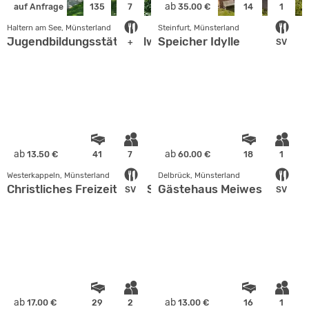
ab
auf Anfrage
135
7
35.00 €
14
1
Haltern am See, Münsterland
Steinfurt, Münsterland
Jugendbildungsstätte Gilwell Sankt Ludger
Speicher Idylle
+
SV
ab
ab
13.50 €
41
7
60.00 €
18
1
Westerkappeln, Münsterland
Delbrück, Münsterland
Christliches Freizeitheim Seeste
Gästehaus Meiwes
SV
SV
ab
ab
17.00 €
29
2
13.00 €
16
1