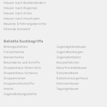
Häuser nach Bundesländern
Häuser nach Regionen
Häuser nach Orten
Häuser nach Haustypen
Neueste Erfahrungsberichte
Sitemap komplett
Beliebte Suchbegriffe
Bildungsstätten
Jugendgästehäuser
Freizeitheime
Jugendherbergen
Wanderheime
Jugendzeltplatz
Besonderes und Schiffe
Klassenfahrten
Gruppenhaus-Österreich
Naturfreundehäuser
Gruppenhaus-Schweiz
Schullandheim
Gruppenreisen
Selbstversorgerhaus
Gruppenunterkünfte
Seminarhäuser
Hostel
Tagungshäuser
Jugendbildungsstätte