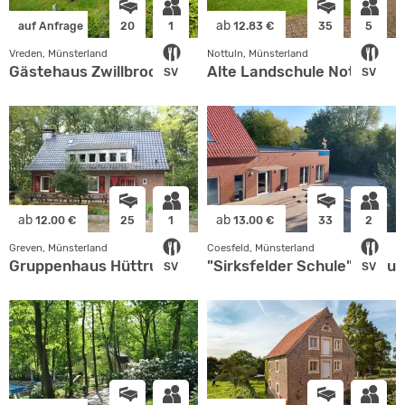
ab
auf Anfrage
20
1
12.83 €
35
5
Vreden, Münsterland
Nottuln, Münsterland
Gästehaus Zwillbrock
Alte Landschule Nottuln
SV
SV
ab
ab
12.00 €
25
1
13.00 €
33
2
Greven, Münsterland
Coesfeld, Münsterland
Gruppenhaus Hüttrup
"Sirksfelder Schule" - Haus
SV
SV