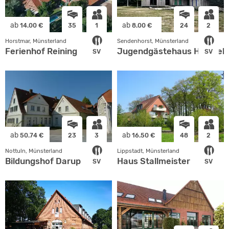
ab
ab
14.00 €
35
1
8.00 €
24
2
Horstmar, Münsterland
Sendenhorst, Münsterland
Ferienhof Reining
Jugendgästehaus Himmelr
SV
SV
ab
ab
50.74 €
23
3
16.50 €
48
2
Nottuln, Münsterland
Lippstadt, Münsterland
Bildungshof Darup
Haus Stallmeister
SV
SV