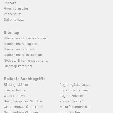
Kontakt
Haus vermieten
Impressum
Datenschutz
Sitemap
Häuser nach Bundesländern
Häuser nach Regionen
Häuser nach Orten
Häuser nach Haustypen
Neueste Erfahrungsberichte
Sitemap komplett
Beliebte Suchbegriffe
Bildungsstätten
Jugendgästehäuser
Freizeitheime
Jugendherbergen
Wanderheime
Jugendzeltplatz
Besonderes und Schiffe
Klassenfahrten
Gruppenhaus-Österreich
Naturfreundehäuser
Gruppenhaus-Schweiz
Schullandheim