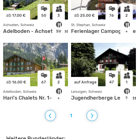
ab
ab
17.00 €
50
3
25.00 €
76
2
Achseten, Schweiz
St. Stephan, Schweiz
Adelboden - Achseten Ferien- und Gruppenhäuser des
Ferienlager Campogrande
SV
+
ab
16.00 €
67
2
auf Anfrage
47
1
Adelboden, Schweiz
Leissigen, Schweiz
Hari's Chalets Nr. 1- 6
Jugendherberge Leissigen
+
?
1
Weitere Bundesländer: