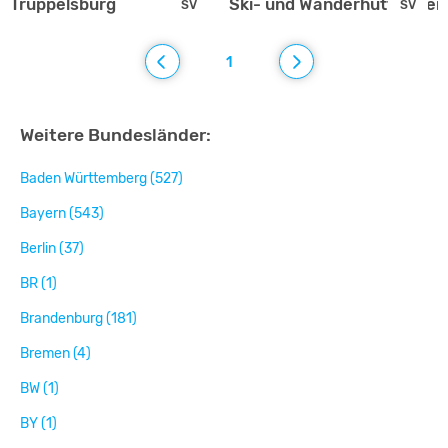
Truppelsburg
Ski- und Wanderhütte Stei
SV
SV
1
Weitere Bundesländer:
Baden Württemberg (527)
Bayern (543)
Berlin (37)
BR (1)
Brandenburg (181)
Bremen (4)
BW (1)
BY (1)