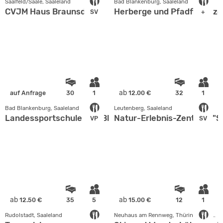
Saalfeld/Saale, Saaleland
Bad Blankenburg, Saaleland
CVJM Haus Braunsdorf
Herberge und Pfadfinderz
SV
+
ab
auf Anfrage
30
1
12.00 €
32
1
Bad Blankenburg, Saaleland
Leutenberg, Saaleland
Landessportschule Bad Blankenburg
Natur-Erlebnis-Zentrum "S
VP
SV
ab
ab
12.50 €
35
5
15.00 €
12
1
Rudolstadt, Saaleland
Neuhaus am Rennweg, Thüringer Wald - Rhön