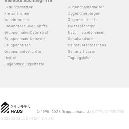
Beliebte Suchbegriffe
Bildungsstätten
Jugendgästehäuser
Freizeitheime
Jugendherbergen
Wanderheime
Jugendzeltplatz
Besonderes und Schiffe
Klassenfahrten
Gruppenhaus-Österreich
Naturfreundehäuser
Gruppenhaus-Schweiz
Schullandheim
Gruppenreisen
Selbstversorgerhaus
Gruppenunterkünfte
Seminarhäuser
Hostel
Tagungshäuser
Jugendbildungsstätte
© 1998-2026 Gruppenhaus.de
(UTF8/XMEEQE5G
20260808_004412 / 8.4.23)