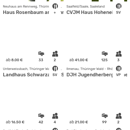
Neuhaus am Rennweg, Thüringer Wald - Rhön
Saalfeld/Saale, Saaleland
Haus Rosenbaum am Rennsteig
CVJM Haus Hoheneiche
+
SV
ab
ab
8.00 €
33
2
41.00 €
125
3
Unterweissbach, Thüringer Wald - Rhön
Ilmenau, Thüringer Wald - Rhön
Landhaus Schwarzatal / Schieferspalthütte
DJH Jugendherberge Ilme
SV
VP
ab
ab
16.50 €
42
4
21.00 €
99
2