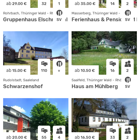
ab
ab
29.00 €
32
1
35.00 €
14
2
Rohrbach, Thüringer Wald - Rhön
Masserberg, Thüringer Wald - Rhön
Gruppenhaus Elschnitztal
Ferienhaus & Pension AM 
SV
SV
ab
ab
15.00 €
110
+
10.50 €
16
2
Rudolstadt, Saaleland
Saalfeld, Thüringer Wald - Rhön
Schwarzenshof
Haus am Mühlberg
SV
ab
ab
20.00 €
55
4
16.50 €
33
2