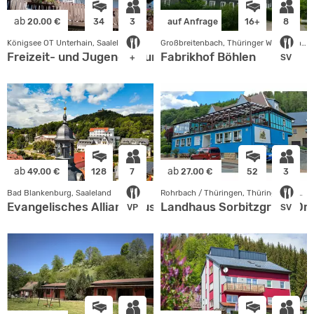
ab
20.00 €
34
3
auf Anfrage
16+
8
Königsee OT Unterhain, Saaleland
Großbreitenbach, Thüringer Wald - Rhön
Freizeit- und Jugendbildungsstätte Unterhain
Fabrikhof Böhlen
+
SV
ab
ab
49.00 €
128
7
27.00 €
52
3
Bad Blankenburg, Saaleland
Rohrbach / Thüringen, Thüringer Wald - Rhön
Evangelisches Allianzhaus Bad Blankenburg gGmbH
Landhaus Sorbitzgrund Dre
VP
SV