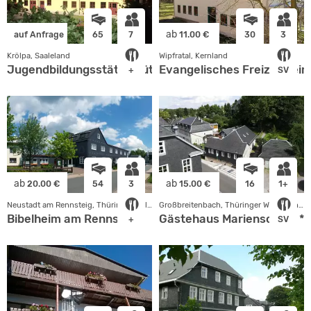
ab
auf Anfrage
65
7
11.00 €
30
3
Krölpa, Saaleland
Wipfratal, Kernland
Jugendbildungsstätte Hütten
Evangelisches Freizeitheim
+
SV
ab
ab
20.00 €
54
3
15.00 €
16
1+
Neustadt am Rennsteig, Thüringer Wald - Rhön
Großbreitenbach, Thüringer Wald - Rhön
Bibelheim am Rennsteig
Gästehaus Marienschule **
+
SV