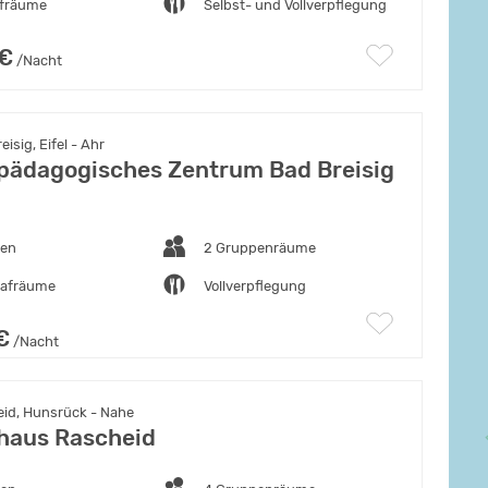
afräume
Selbst- und Vollverpflegung
 €
/Nacht
isig, Eifel - Ahr
tpädagogisches Zentrum Bad Breisig
ten
2 Gruppenräume
lafräume
Vollverpflegung
€
/Nacht
id, Hunsrück - Nahe
haus Rascheid