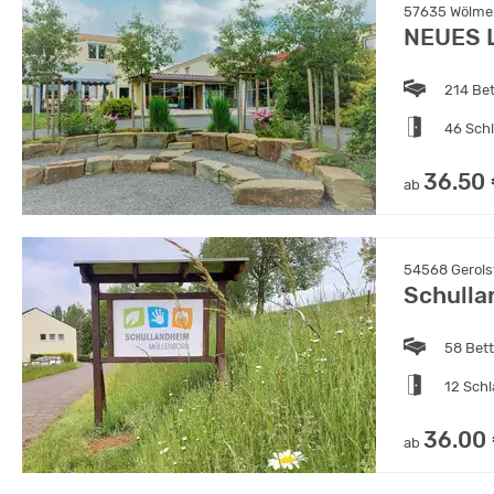
57635 Wölmer
NEUES L
214 Be
46 Sch
36.50
ab
54568 Gerolst
Schulla
58 Bet
12 Sch
36.00
ab