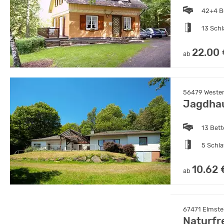
42+4 B
13 Sch
22.00
ab
56479 Wester
Jagdha
13 Bet
5 Schl
10.62 
ab
67471 Elmstei
Naturfr