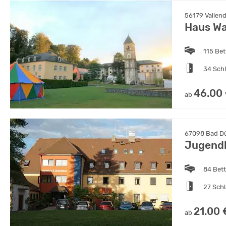
56179 Vallend
Haus W
115 Bet
34 Sch
46.00
ab
67098 Bad Dü
Jugendh
84 Bet
27 Sch
21.00 
ab