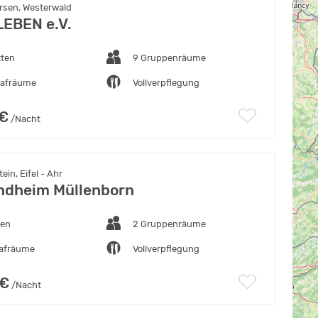
sen, Westerwald
EBEN e.V.
tten
9 Gruppenräume
lafräume
Vollverpflegung
 €
/Nacht
ein, Eifel - Ahr
ndheim Müllenborn
ten
2 Gruppenräume
lafräume
Vollverpflegung
 €
/Nacht