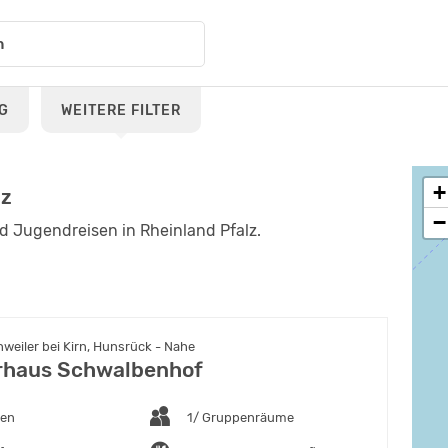
G
WEITERE FILTER
+
lz
−
d Jugendreisen in Rheinland Pfalz.
eiler bei Kirn, Hunsrück - Nahe
rhaus Schwalbenhof
ten
1/ Gruppenräume