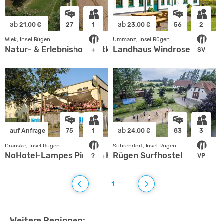
ab
ab
21.00 €
27
1
23.00 €
56
2
Wiek, Insel Rügen
Ummanz, Insel Rügen
Natur- & Erlebnishof Lüttkevitz
Landhaus Windrose
+
SV
ab
auf Anfrage
75
1
24.00 €
83
3
Dranske, Insel Rügen
Suhrendorf, Insel Rügen
NoHotel-Lampes Piraten Koje
Rügen Surfhostel
?
VP
1
Weitere Regionen: