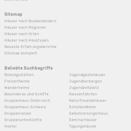
Sitemap
Häuser nach Bundesländern
Häuser nach Regionen
Häuser nach Orten
Häuser nach Haustypen
Neueste Erfahrungsberichte
Sitemap komplett
Beliebte Suchbegriffe
Bildungsstätten
Jugendgästehäuser
Freizeitheime
Jugendherbergen
Wanderheime
Jugendzeltplatz
Besonderes und Schiffe
Klassenfahrten
Gruppenhaus-Österreich
Naturfreundehäuser
Gruppenhaus-Schweiz
Schullandheim
Gruppenreisen
Selbstversorgerhaus
Gruppenunterkünfte
Seminarhäuser
Hostel
Tagungshäuser