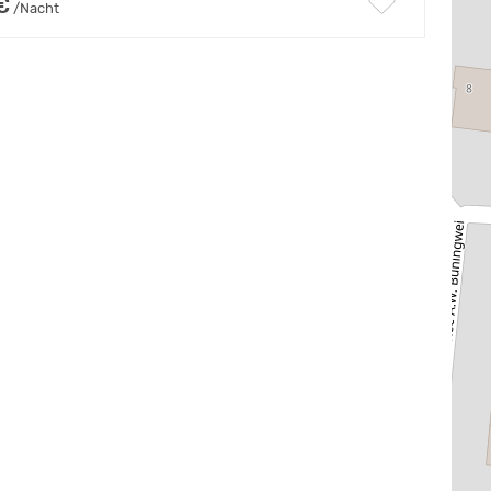
€
/Nacht