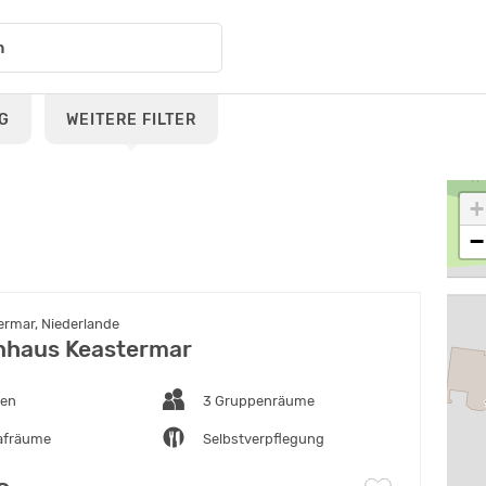
G
WEITERE FILTER
+
−
rmar, Niederlande
nhaus Keastermar
ten
3 Gruppenräume
lafräume
Selbstverpflegung