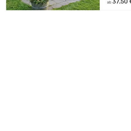
37.50 
ab