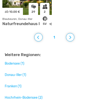
ab
10.00 €
29
2
Blaubeuren, Donau-Iller
Naturfreundehaus Im Ried
SV
1
Weitere Regionen:
Bodensee (1)
Donau-Iller (1)
Franken (1)
Hochrhein-Bodensee (2)