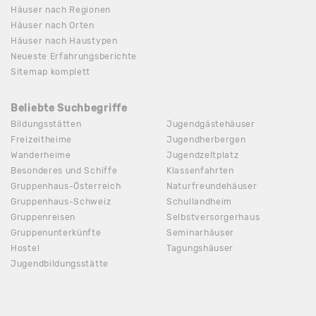
Häuser nach Regionen
Häuser nach Orten
Häuser nach Haustypen
Neueste Erfahrungsberichte
Sitemap komplett
Beliebte Suchbegriffe
Bildungsstätten
Jugendgästehäuser
Freizeitheime
Jugendherbergen
Wanderheime
Jugendzeltplatz
Besonderes und Schiffe
Klassenfahrten
Gruppenhaus-Österreich
Naturfreundehäuser
Gruppenhaus-Schweiz
Schullandheim
Gruppenreisen
Selbstversorgerhaus
Gruppenunterkünfte
Seminarhäuser
Hostel
Tagungshäuser
Jugendbildungsstätte