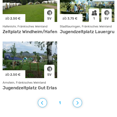
ab
ab
2.50 €
SV
3.75 €
1
SV
Hafenlohr, Fränkisches Weinland
Stadtlauringen, Fränkisches Weinland
Zeltplatz Windheim/Hafenlohrtal
Jugendzeltplatz Lauergru
ab
2.50 €
SV
Arnstein, Fränkisches Weinland
Jugendzeltplatz Gut Erlasee
1