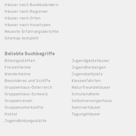
Häuser nach Bundesländern
Häuser nach Regionen
Häuser nach Orten
Häuser nach Haustypen
Neueste Erfahrungsberichte
Sitemap komplett
Beliebte Suchbegriffe
Bildungsstätten
Jugendgästehäuser
Freizeitheime
Jugendherbergen
Wanderheime
Jugendzeltplatz
Besonderes und Schiffe
Klassenfahrten
Gruppenhaus-Österreich
Naturfreundehäuser
Gruppenhaus-Schweiz
Schullandheim
Gruppenreisen
Selbstversorgerhaus
Gruppenunterkünfte
Seminarhäuser
Hostel
Tagungshäuser
Jugendbildungsstätte