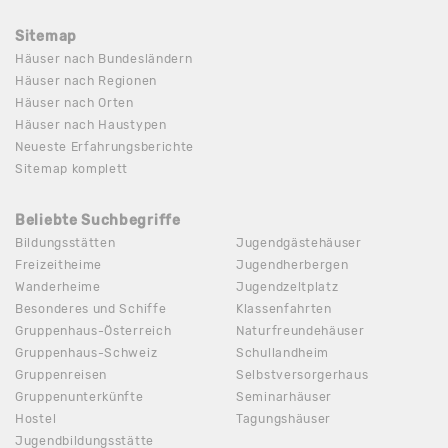
Sitemap
Häuser nach Bundesländern
Häuser nach Regionen
Häuser nach Orten
Häuser nach Haustypen
Neueste Erfahrungsberichte
Sitemap komplett
Beliebte Suchbegriffe
Bildungsstätten
Jugendgästehäuser
Freizeitheime
Jugendherbergen
Wanderheime
Jugendzeltplatz
Besonderes und Schiffe
Klassenfahrten
Gruppenhaus-Österreich
Naturfreundehäuser
Gruppenhaus-Schweiz
Schullandheim
Gruppenreisen
Selbstversorgerhaus
Gruppenunterkünfte
Seminarhäuser
Hostel
Tagungshäuser
Jugendbildungsstätte