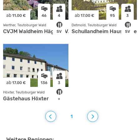
ab
ab
11.00 €
46
4
17.00 €
95
3
Werther, Teutoburger Wald
Detmold, Teutoburger Wald
CVJM Waldheim Häger e.V.
Schullandheim Haus Berle
SV
SV
ab
17.00 €
136
3
Höxter, Teutoburger Wald
Gästehaus Höxter
+
1
Weitere Regionen: