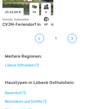
ab
63.00 €
74
6
Grömitz, Ostholstein
CVJM-Feriendorf in Grömitz
VP
1
Weitere Regionen:
Lübeck Ostholstein (1)
Haustypen in Lübeck Ostholstein:
Bauernhof (1)
Besonderes und Schiffe (1)