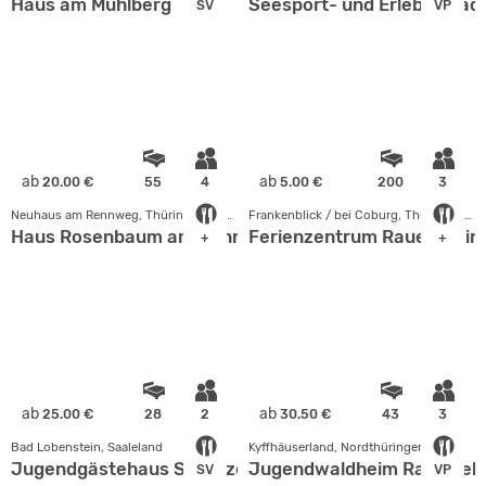
Haus am Mühlberg
Seesport- und Erlebnispäd
SV
VP
ab
ab
20.00 €
55
4
5.00 €
200
3
Neuhaus am Rennweg, Thüringer Wald - Rhön
Frankenblick / bei Coburg, Thüringer Wald - Rhön
Haus Rosenbaum am Rennsteig
Ferienzentrum Rauenstein
+
+
ab
ab
25.00 €
28
2
30.50 €
43
3
Bad Lobenstein, Saaleland
Kyffhäuserland, Nordthüringen
Jugendgästehaus Schützenhaus
Jugendwaldheim Rathsfel
SV
VP