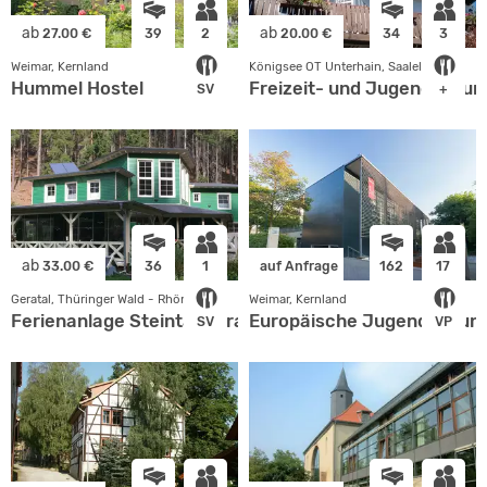
ab
ab
27.00 €
39
2
20.00 €
34
3
Weimar, Kernland
Königsee OT Unterhain, Saaleland
Hummel Hostel
Freizeit- und Jugendbildun
SV
+
ab
33.00 €
36
1
auf Anfrage
162
17
Geratal, Thüringer Wald - Rhön
Weimar, Kernland
Ferienanlage Steintal Geraberg
Europäische Jugendbildun
SV
VP