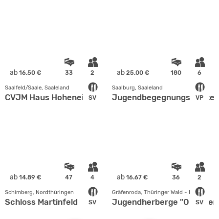
ab
ab
16.50 €
33
2
25.00 €
180
6
Saalfeld/Saale, Saaleland
Saalburg, Saaleland
CVJM Haus Hoheneiche
Jugendbegegnungsstätte 
SV
VP
ab
ab
14.89 €
47
4
16.67 €
36
2
Schimberg, Nordthüringen
Gräfenroda, Thüringer Wald - Rhön
Schloss Martinfeld
Jugendherberge "Olga Ben
SV
SV