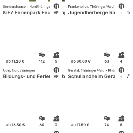
Sondershausen, Nordthüringen
Frankenblick, Thüringer Wald - Rhön
KiEZ Ferienpark Feuerkuppe e. V.
Jugendherberge Rauenste
VP
+
ab
ab
11.20 €
112
5
30.00 €
63
4
Uder, Nordthüringen
Geratal, Thüringer Wald - Rhön
Bildungs- und Ferienstätte Eichsfeld
Schullandheim Geraberg/T
VP
+
ab
ab
16.50 €
60
3
17.50 €
74
8