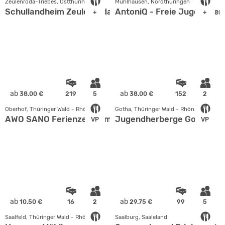
Zeulenroda-Triebes, Ostthüringen
Mühlhausen, Nordthüringen
Schullandheim Zeulenroda-Triebes
AntoniQ - Freie Jugendher
+
+
ab
ab
38.00 €
219
5
38.00 €
152
2
Oberhof, Thüringer Wald - Rhön
Gotha, Thüringer Wald - Rhön
AWO SANO Ferienzentrum Oberhof
Jugendherberge Gotha
VP
VP
ab
ab
10.50 €
16
2
29.75 €
99
5
Saalfeld, Thüringer Wald - Rhön
Saalburg, Saaleland