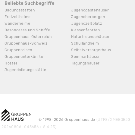
Beliebte Suchbegriffe
Bildungsstätten
Jugendgästehäuser
Freizeitheime
Jugendherbergen
Wanderheime
Jugendzeltplatz
Besonderes und Schiffe
Klassenfahrten
Gruppenhaus-Österreich
Naturfreundehäuser
Gruppenhaus-Schweiz
Schullandheim
Gruppenreisen
Selbstversorgerhaus
Gruppenunterkünfte
Seminarhäuser
Hostel
Tagungshäuser
Jugendbildungsstätte
© 1998-2026 Gruppenhaus.de
(UTF8/XMEEQE5G
20260806_045656 / 8.4.23)