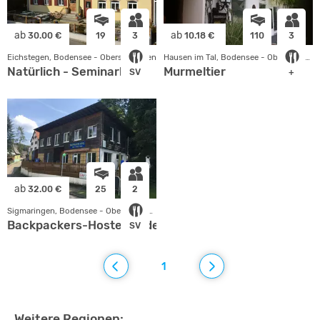
ab
ab
30.00 €
19
3
10.18 €
110
3
Eichstegen, Bodensee - Oberschwaben
Hausen im Tal, Bodensee - Oberschwaben
Natürlich - Seminarhaus
Murmeltier
SV
+
ab
32.00 €
25
2
Sigmaringen, Bodensee - Oberschwaben
Backpackers-Hostel an der Donau
SV
1
Weitere Regionen: