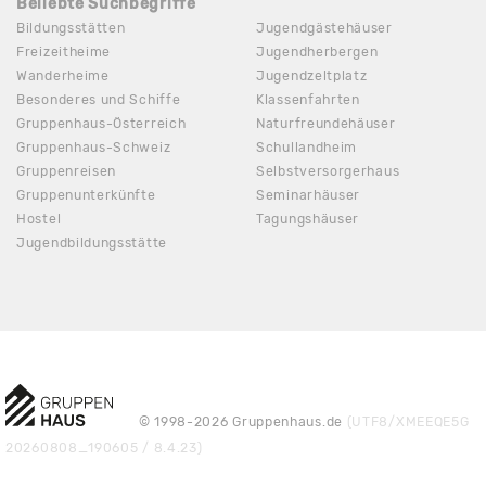
Beliebte Suchbegriffe
Bildungsstätten
Jugendgästehäuser
Freizeitheime
Jugendherbergen
Wanderheime
Jugendzeltplatz
Besonderes und Schiffe
Klassenfahrten
Gruppenhaus-Österreich
Naturfreundehäuser
Gruppenhaus-Schweiz
Schullandheim
Gruppenreisen
Selbstversorgerhaus
Gruppenunterkünfte
Seminarhäuser
Hostel
Tagungshäuser
Jugendbildungsstätte
© 1998-2026 Gruppenhaus.de
(UTF8/XMEEQE5G
20260808_190605 / 8.4.23)