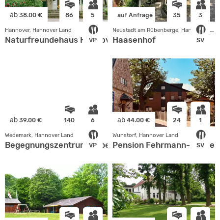
ab
38.00 €
86
5
auf Anfrage
35
3
Hannover, Hannover Land
Neustadt am Rübenberge, Hannover Land
Naturfreundehaus Hannover
Haasenhof
VP
SV
ab
ab
39.00 €
140
6
44.00 €
24
1
Wedemark, Hannover Land
Wunstorf, Hannover Land
Begegnungszentrum Abbensen
Pension Fehrmann-Kauke a
VP
SV