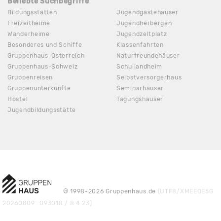
Beliebte Suchbegriffe
Bildungsstätten
Jugendgästehäuser
Freizeitheime
Jugendherbergen
Wanderheime
Jugendzeltplatz
Besonderes und Schiffe
Klassenfahrten
Gruppenhaus-Österreich
Naturfreundehäuser
Gruppenhaus-Schweiz
Schullandheim
Gruppenreisen
Selbstversorgerhaus
Gruppenunterkünfte
Seminarhäuser
Hostel
Tagungshäuser
Jugendbildungsstätte
© 1998-2026 Gruppenhaus.de
(UTF8/XMEEQE5G
20260809_093018 / 8.4.23)