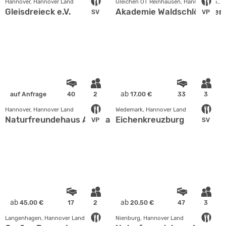
Hannover, Hannover Land
Gleichen OT Reinhausen, Hannover Land
Gleisdreieck e.V.
Akademie Waldschlößchen
SV
VP
ab
auf Anfrage
40
2
17.00 €
33
3
Hannover, Hannover Land
Wedemark, Hannover Land
Naturfreundehaus Am Blauen See
Eichenkreuzburg
VP
SV
ab
ab
45.00 €
17
2
20.50 €
47
3
Langenhagen, Hannover Land
Nienburg, Hannover Land