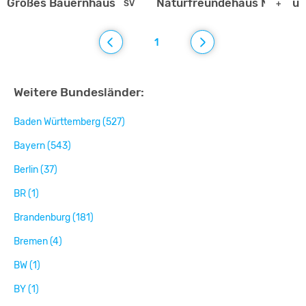
Großes Bauernhaus
Naturfreundehaus Nienbur
SV
+
1
Weitere Bundesländer:
Baden Württemberg (527)
Bayern (543)
Berlin (37)
BR (1)
Brandenburg (181)
Bremen (4)
BW (1)
BY (1)