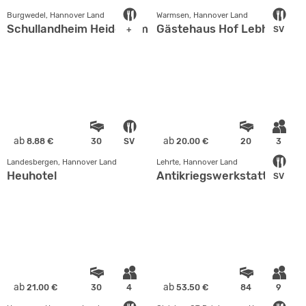
Burgwedel, Hannover Land
Warmsen, Hannover Land
Schullandheim Heideheim
Gästehaus Hof Lebherz
+
SV
ab
ab
8.88 €
30
SV
20.00 €
20
3
Landesbergen, Hannover Land
Lehrte, Hannover Land
Heuhotel
Antikriegswerkstatt
SV
ab
ab
21.00 €
30
4
53.50 €
84
9