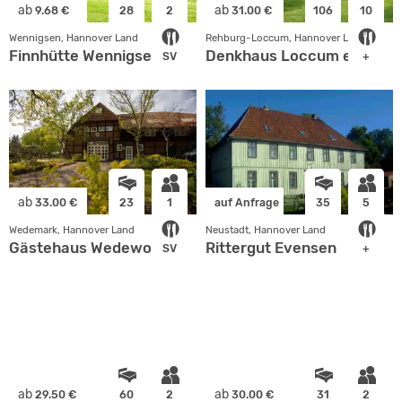
ab
ab
9.68 €
28
2
31.00 €
106
10
Wennigsen, Hannover Land
Rehburg-Loccum, Hannover Land
Finnhütte Wennigsen
Denkhaus Loccum e. V.
SV
+
ab
33.00 €
23
1
auf Anfrage
35
5
Wedemark, Hannover Land
Neustadt, Hannover Land
Gästehaus Wedework
Rittergut Evensen
SV
+
ab
ab
29.50 €
60
2
30.00 €
31
2