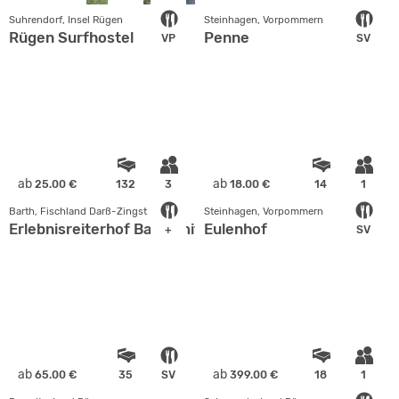
Suhrendorf, Insel Rügen
Steinhagen, Vorpommern
Rügen Surfhostel
Penne
VP
SV
ab
ab
25.00 €
132
3
18.00 €
14
1
Barth, Fischland Darß-Zingst
Steinhagen, Vorpommern
Erlebnisreiterhof Barth mit Natur-Campingplatz
Eulenhof
+
SV
ab
ab
65.00 €
35
SV
399.00 €
18
1