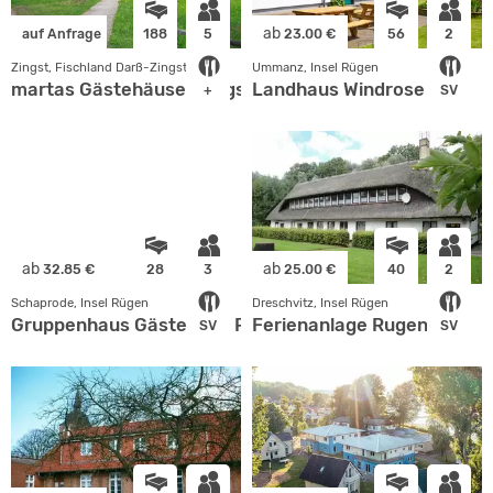
ab
auf Anfrage
188
5
23.00 €
56
2
Zingst, Fischland Darß-Zingst
Ummanz, Insel Rügen
martas Gästehäuser Zingsthof
Landhaus Windrose
+
SV
ab
ab
32.85 €
28
3
25.00 €
40
2
Schaprode, Insel Rügen
Dreschvitz, Insel Rügen
Gruppenhaus Gästehaus Rügen
Ferienanlage Rugenhof
SV
SV