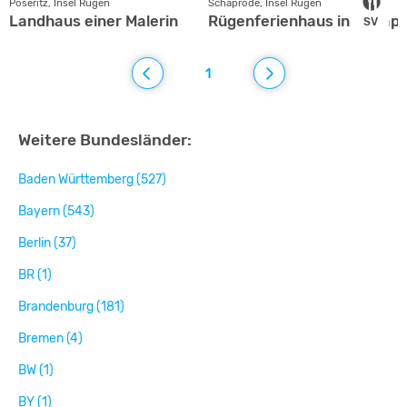
Poseritz, Insel Rügen
Schaprode, Insel Rügen
Landhaus einer Malerin
Rügenferienhaus in Schap
SV
1
Weitere Bundesländer:
Baden Württemberg (527)
Bayern (543)
Berlin (37)
BR (1)
Brandenburg (181)
Bremen (4)
BW (1)
BY (1)