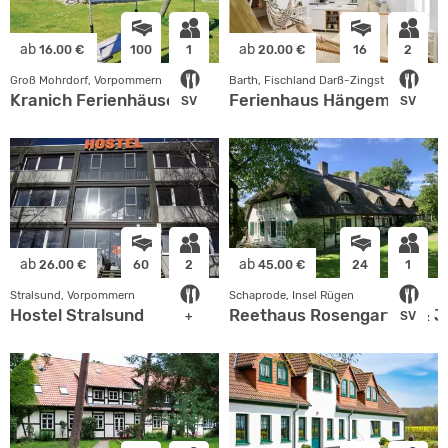
ab
ab
16.00 €
100
1
20.00 €
16
2
Groß Mohrdorf, Vorpommern
Barth, Fischland Darß-Zingst
Kranich Ferienhäuser
Ferienhaus Hängematte
SV
SV
ab
ab
26.00 €
60
2
45.00 €
24
1
Stralsund, Vorpommern
Schaprode, Insel Rügen
Hostel Stralsund
Reethaus Rosengarten & J
+
SV