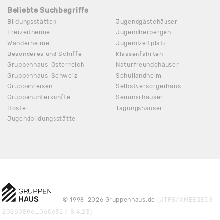
Beliebte Suchbegriffe
Bildungsstätten
Jugendgästehäuser
Freizeitheime
Jugendherbergen
Wanderheime
Jugendzeltplatz
Besonderes und Schiffe
Klassenfahrten
Gruppenhaus-Österreich
Naturfreundehäuser
Gruppenhaus-Schweiz
Schullandheim
Gruppenreisen
Selbstversorgerhaus
Gruppenunterkünfte
Seminarhäuser
Hostel
Tagungshäuser
Jugendbildungsstätte
© 1998-2026 Gruppenhaus.de
(UTF8/XMEEQE5G
20260806_060632 / 8.4.23)