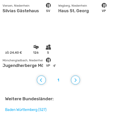
Viersen, Niederrhein
Wegberg, Niederrhein
Silvias Gästehaus
Haus St. Georg
SV
VP
ab
24.40 €
126
5
Mönchengladbach, Niederrhein
Jugendherberge Mönchengladbach -
VP
1
Weitere Bundesländer:
Baden Württemberg (527)