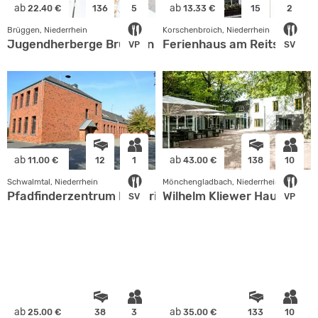
ab
ab
22.40 €
136
5
13.33 €
15
2
Brüggen, Niederrhein
Korschenbroich, Niederrhein
Jugendherberge Brüggen
Ferienhaus am Reitstall
VP
SV
ab
ab
11.00 €
12
1
43.00 €
138
10
Schwalmtal, Niederrhein
Mönchengladbach, Niederrhein
Pfadfinderzentrum Exploris
Wilhelm Kliewer Haus
SV
VP
ab
ab
25.00 €
38
3
35.00 €
133
10