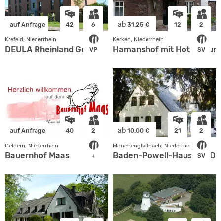
ab
auf Anfrage
42
6
31.25 €
12
2
Krefeld, Niederrhein
Kerken, Niederrhein
DEULA Rheinland GmbH
Hamanshof mit Hot Tub un
VP
SV
ab
auf Anfrage
40
2
10.00 €
21
2
Geldern, Niederrhein
Mönchengladbach, Niederrhein
Bauernhof Maas
Baden-Powell-Haus der D
+
SV