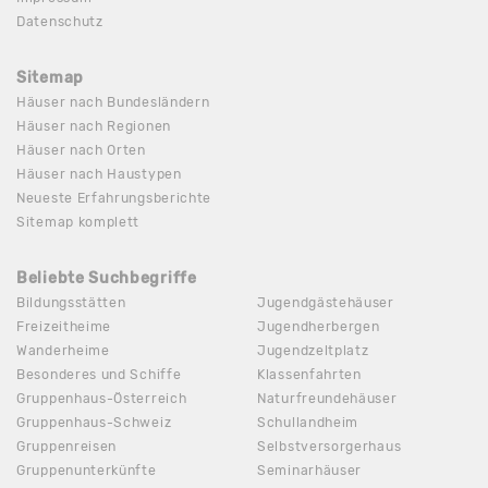
Datenschutz
Sitemap
Häuser nach Bundesländern
Häuser nach Regionen
Häuser nach Orten
Häuser nach Haustypen
Neueste Erfahrungsberichte
Sitemap komplett
Beliebte Suchbegriffe
Bildungsstätten
Jugendgästehäuser
Freizeitheime
Jugendherbergen
Wanderheime
Jugendzeltplatz
Besonderes und Schiffe
Klassenfahrten
Gruppenhaus-Österreich
Naturfreundehäuser
Gruppenhaus-Schweiz
Schullandheim
Gruppenreisen
Selbstversorgerhaus
Gruppenunterkünfte
Seminarhäuser