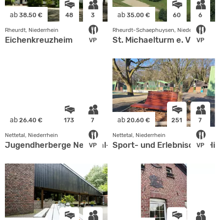
ab
ab
38.50 €
48
3
35.00 €
60
6
Rheurdt, Niederrhein
Rheurdt-Schaephuysen, Niederrhein
Eichenkreuzheim
St. Michaelturm e. V.
VP
VP
ab
ab
26.40 €
173
7
20.60 €
251
7
Nettetal, Niederrhein
Nettetal, Niederrhein
Jugendherberge Nettetal-Hinsbeck
Sport- und Erlebnisdorf Hi
VP
VP