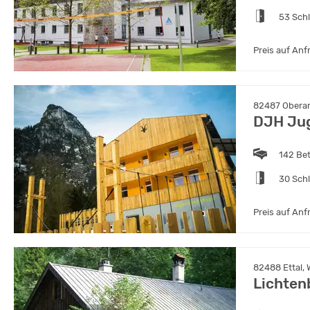
53 Sch
Preis auf Anf
82487 Obera
DJH Ju
142 Be
30 Sch
Preis auf Anf
82488 Ettal, 
Lichten