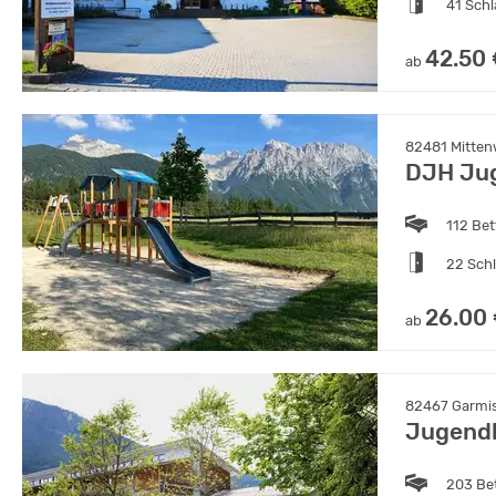
41 Sch
42.50
ab
82481 Mitten
DJH Jug
112 Bet
22 Sch
26.00
ab
82467 Garmis
Jugendh
203 Be