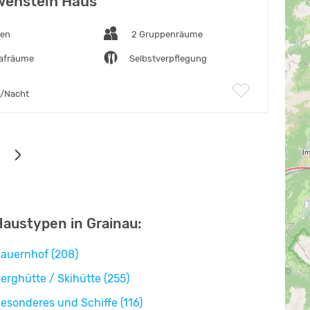
wenstein Haus
ten
2 Gruppenräume
lafräume
Selbstverpflegung
/Nacht
Haustypen in Grainau:
auernhof (208)
erghütte / Skihütte (255)
esonderes und Schiffe (116)