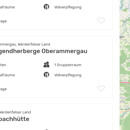
lafräume
Vollverpflegung
rage
mmergau, Werdenfelser Land
gendherberge Oberammergau
tten
1 Gruppenraum
lafräume
Vollverpflegung
rage
Werdenfelser Land
bachhütte