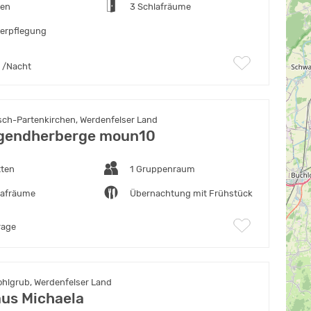
ten
3 Schlafräume
verpflegung
/Nacht
ch-Partenkirchen, Werdenfelser Land
gendherberge moun10
tten
1 Gruppenraum
lafräume
Übernachtung mit Frühstück
rage
hlgrub, Werdenfelser Land
us Michaela