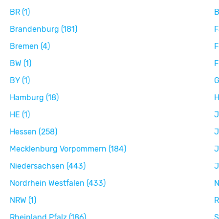
BR (1)
B
Brandenburg (181)
F
Bremen (4)
F
BW (1)
F
BY (1)
G
Hamburg (18)
H
HE (1)
J
Hessen (258)
J
Mecklenburg Vorpommern (184)
J
Niedersachsen (443)
J
Nordrhein Westfalen (433)
N
NRW (1)
R
Rheinland Pfalz (186)
S