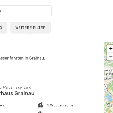
G
WEITERE FILTER
+
−
assenfahrten in Grainau.
u, Werdenfelser Land
haus Grainau
ten
5 Gruppenräume