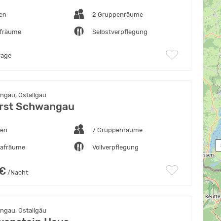
ten
2 Gruppenräume
afräume
Selbstverpflegung
rage
gau, Ostallgäu
rst Schwangau
ten
7 Gruppenräume
 
lafräume
Vollverpflegung
 €
/Nacht
gau, Ostallgäu