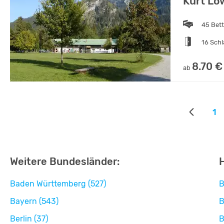
Kurt Lö
45 Bet
16 Sch
8.70 €
ab
1
Weitere Bundesländer:
Baden Württemberg (527)
B
Bayern (543)
B
Berlin (37)
B