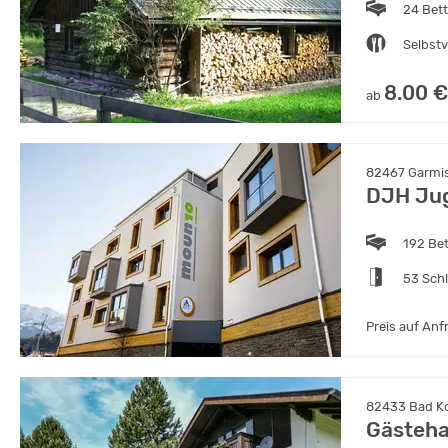
24 Bet
Selbst
8.00 €
ab
82467 Garmis
DJH Ju
192 Be
53 Sch
Preis auf Anf
82433 Bad Ko
Gästeha