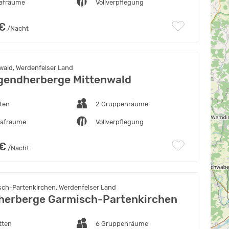
lafräume
Vollverpflegung
 €
/Nacht
wald, Werdenfelser Land
endherberge Mittenwald
ten
2 Gruppenräume
lafräume
Vollverpflegung
 €
/Nacht
ch-Partenkirchen, Werdenfelser Land
erberge Garmisch-Partenkirchen
tten
6 Gruppenräume