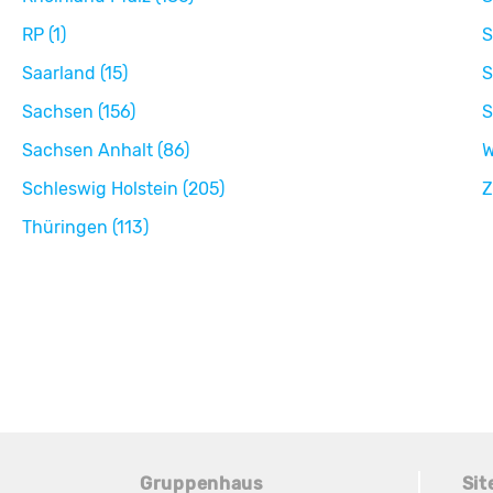
RP (1)
S
Saarland (15)
S
Sachsen (156)
S
Sachsen Anhalt (86)
W
Schleswig Holstein (205)
Z
Thüringen (113)
Gruppenhaus
Si