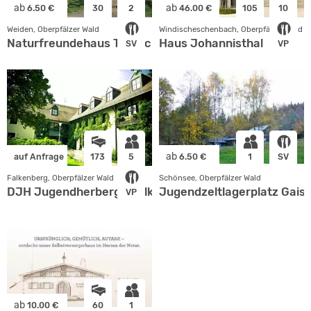
ab
ab
6.50 €
30
2
46.00 €
105
10
Weiden, Oberpfälzer Wald
Windischeschenbach, Oberpfälzer Wald
Naturfreundehaus Trauschendorf
Haus Johannisthal
SV
VP
ab
auf Anfrage
173
5
6.50 €
1
SV
Falkenberg, Oberpfälzer Wald
Schönsee, Oberpfälzer Wald
DJH Jugendherberge Falkenberg
Jugendzeltlagerplatz Gaist
VP
ab
10.00 €
60
1