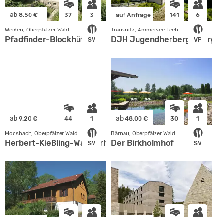
ab
8.50 €
37
3
auf Anfrage
141
6
Weiden, Oberpfälzer Wald
Trausnitz, Ammersee Lech
Pfadfinder-Blockhütte
DJH Jugendherberge Burg 
SV
VP
ab
ab
9.20 €
44
1
48.00 €
30
1
Moosbach, Oberpfälzer Wald
Bärnau, Oberpfälzer Wald
Herbert-Kießling-Wanderheim
Der Birkholmhof
SV
SV