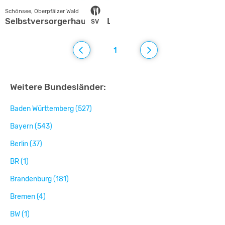
Schönsee, Oberpfälzer Wald
Selbstversorgerhaus am Lauber Berg
SV
1
Weitere Bundesländer:
Baden Württemberg (527)
Bayern (543)
Berlin (37)
BR (1)
Brandenburg (181)
Bremen (4)
BW (1)