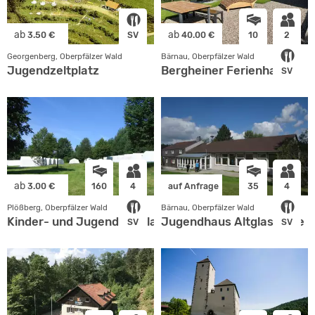
ab
ab
3.50 €
SV
40.00 €
10
2
Georgenberg, Oberpfälzer Wald
Bärnau, Oberpfälzer Wald
Jugendzeltplatz
Bergheiner Ferienhaus
SV
ab
3.00 €
160
4
auf Anfrage
35
4
Plößberg, Oberpfälzer Wald
Bärnau, Oberpfälzer Wald
Kinder- und Jugendzeltplatz Plößberg
Jugendhaus Altglashütte
SV
SV