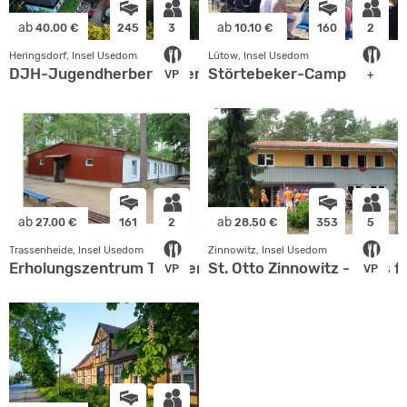
ab
ab
40.00 €
245
3
10.10 €
160
2
Heringsdorf, Insel Usedom
Lütow, Insel Usedom
DJH-Jugendherberge Heringsdorf
Störtebeker-Camp
VP
+
ab
ab
27.00 €
161
2
28.50 €
353
5
Trassenheide, Insel Usedom
Zinnowitz, Insel Usedom
Erholungszentrum Trassenheide
St. Otto Zinnowitz - Haus 
VP
VP