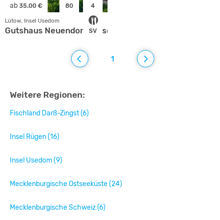
ab
35.00 €
80
4
Lütow, Insel Usedom
Gutshaus Neuendorf - Insel Usedom
SV
1
Weitere Regionen:
Fischland Darß-Zingst (6)
Insel Rügen (16)
Insel Usedom (9)
Mecklenburgische Ostseeküste (24)
Mecklenburgische Schweiz (6)