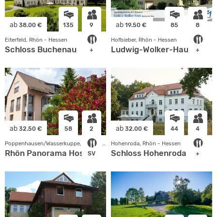
ab
ab
38.00 €
135
9
19.50 €
85
8
Eiterfeld, Rhön - Hessen
Hofbieber, Rhön - Hessen
Schloss Buchenau
Ludwig-Wolker-Haus
+
+
ab
ab
32.50 €
58
2
32.00 €
44
4
Poppenhausen/Wasserkuppe, Rhön - Hessen
Hohenroda, Rhön - Hessen
Rhön Panorama Hostel
Schloss Hohenroda
SV
+