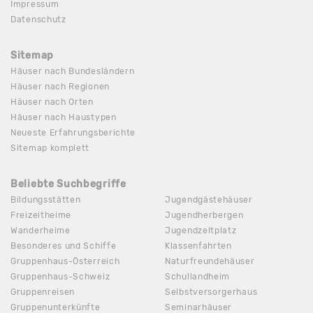
Impressum
Datenschutz
Sitemap
Häuser nach Bundesländern
Häuser nach Regionen
Häuser nach Orten
Häuser nach Haustypen
Neueste Erfahrungsberichte
Sitemap komplett
Beliebte Suchbegriffe
Bildungsstätten
Jugendgästehäuser
Freizeitheime
Jugendherbergen
Wanderheime
Jugendzeltplatz
Besonderes und Schiffe
Klassenfahrten
Gruppenhaus-Österreich
Naturfreundehäuser
Gruppenhaus-Schweiz
Schullandheim
Gruppenreisen
Selbstversorgerhaus
Gruppenunterkünfte
Seminarhäuser