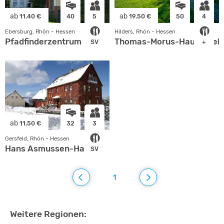
ab
ab
11.40 €
40
5
19.50 €
50
4
Ebersburg, Rhön - Hessen
Hilders, Rhön - Hessen
Pfadfinderzentrum
Thomas-Morus-Haus / Zelt
SV
+
ab
11.50 €
32
3
Gersfeld, Rhön - Hessen
Hans Asmussen-Haus
SV
1
Weitere Regionen: