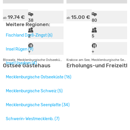
19.74 €
15.00 €
ab
ab
38
80
Weitere Regionen:
Fischland Darß-Zingst (6)
2
5
Insel Rügen (9)
+
+
Blowatz, Mecklenburgische Ostseeküste
Krakow am See, Mecklenburgische Seenplatte
Insel Usedom (4)
Ostsee Gästehaus
Erholungs-und Freizeit
Mecklenburgische Ostseeküste (16)
Mecklenburgische Schweiz (5)
Mecklenburgische Seenplatte (34)
Schwerin-Westmecklenb. (7)