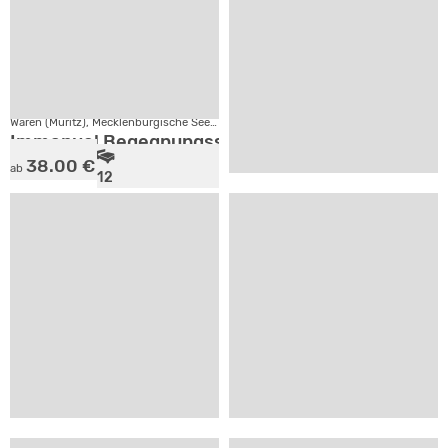
4
2
VP
SV
Waren (Müritz), Mecklenburgische Seenplatte
Dreschvitz, Insel Rügen
Immanuel Begegnungsstätte Ecktannen
Ferienanlage Rugenhof
38.00 €
ab
12
21.81 €
ab
SV
36
Grüssow, Insel Usedom
Landhaus am Achterwasser
1
SV
Steffenshagen, Mecklenburgische Ostseeküste
Ferienhaus Oliver Stec