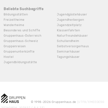
Beliebte Suchbegriffe
Bildungsstätten
Jugendgästehäuser
Freizeitheime
Jugendherbergen
Wanderheime
Jugendzeltplatz
Besonderes und Schiffe
Klassenfahrten
Gruppenhaus-Österreich
Naturfreundehäuser
Gruppenhaus-Schweiz
Schullandheim
Gruppenreisen
Selbstversorgerhaus
Gruppenunterkünfte
Seminarhäuser
Hostel
Tagungshäuser
Jugendbildungsstätte
© 1998-2026 Gruppenhaus.de
(UTF8/XMEEQE5G
20260806_103457 / 8.4.23)