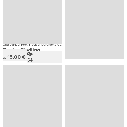
20.83 €
16.50 €
ab
ab
12
36
1
2
SV
SV
Ostseeinsel Poel, Mecklenburgische Ostseeküste
Putbus, Insel Rügen
Poeler Findling
Heu-Ferienhof Altkamp
15.00 €
ab
54
12.50 €
ab
SV
20
Loddin, Insel Usedom
Haus Aquarius
3
+
Putbus, Insel Rügen
Landhaus Alt Güstelitz