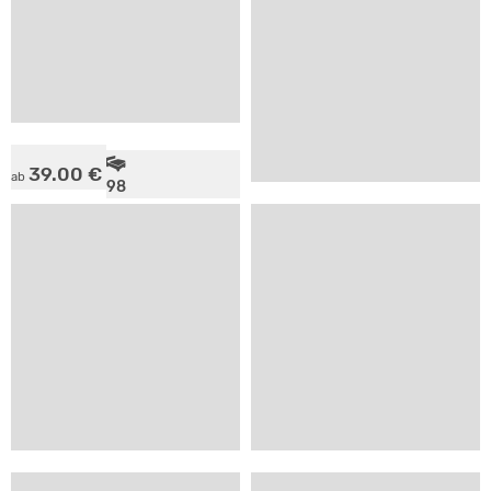
39.00 €
ab
98
20.00 €
ab
+
16
Krugsdorf, Vorpommern
Schloss Krugsdorf
2
SV
Barth, Fischland Darß-Zingst
Ferienhaus Hängematte