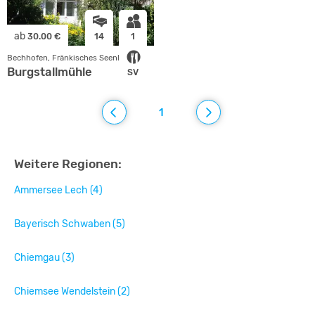
ab
30.00 €
14
1
Bechhofen, Fränkisches Seenland
Burgstallmühle
SV
1
Weitere Regionen:
Ammersee Lech (4)
Bayerisch Schwaben (5)
Chiemgau (3)
Chiemsee Wendelstein (2)