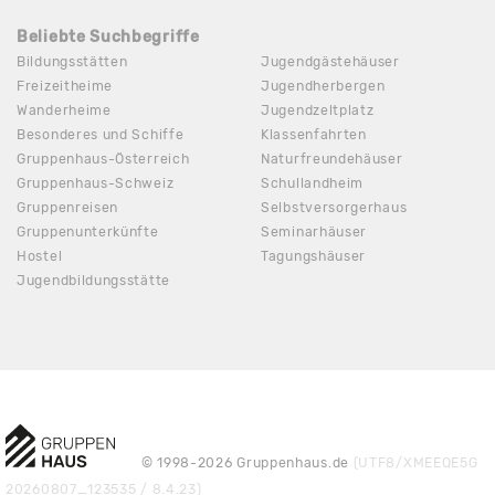
Beliebte Suchbegriffe
Bildungsstätten
Jugendgästehäuser
Freizeitheime
Jugendherbergen
Wanderheime
Jugendzeltplatz
Besonderes und Schiffe
Klassenfahrten
Gruppenhaus-Österreich
Naturfreundehäuser
Gruppenhaus-Schweiz
Schullandheim
Gruppenreisen
Selbstversorgerhaus
Gruppenunterkünfte
Seminarhäuser
Hostel
Tagungshäuser
Jugendbildungsstätte
© 1998-2026 Gruppenhaus.de
(UTF8/XMEEQE5G
20260807_123535 / 8.4.23)