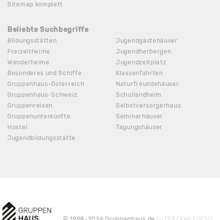
Sitemap komplett
Beliebte Suchbegriffe
Bildungsstätten
Jugendgästehäuser
Freizeitheime
Jugendherbergen
Wanderheime
Jugendzeltplatz
Besonderes und Schiffe
Klassenfahrten
Gruppenhaus-Österreich
Naturfreundehäuser
Gruppenhaus-Schweiz
Schullandheim
Gruppenreisen
Selbstversorgerhaus
Gruppenunterkünfte
Seminarhäuser
Hostel
Tagungshäuser
Jugendbildungsstätte
© 1998-2026 Gruppenhaus.de
(UTF8/XMEEQE5G