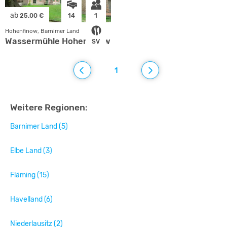
ab
25.00 €
14
1
Hohenfinow, Barnimer Land
Wassermühle Hohenfinow
SV
1
Weitere Regionen:
Barnimer Land (5)
Elbe Land (3)
Fläming (15)
Havelland (6)
Niederlausitz (2)