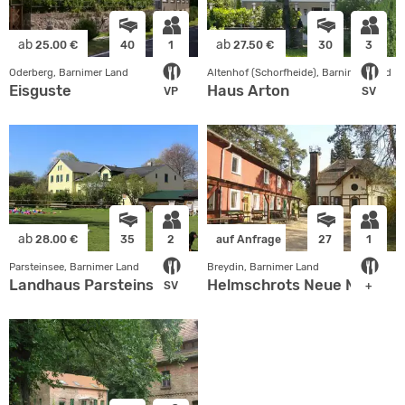
ab
ab
25.00 €
40
1
27.50 €
30
3
Oderberg, Barnimer Land
Altenhof (Schorfheide), Barnimer Land
Eisguste
Haus Arton
VP
SV
ab
28.00 €
35
2
auf Anfrage
27
1
Parsteinsee, Barnimer Land
Breydin, Barnimer Land
Landhaus Parsteinsee
Helmschrots Neue Mühle
SV
+