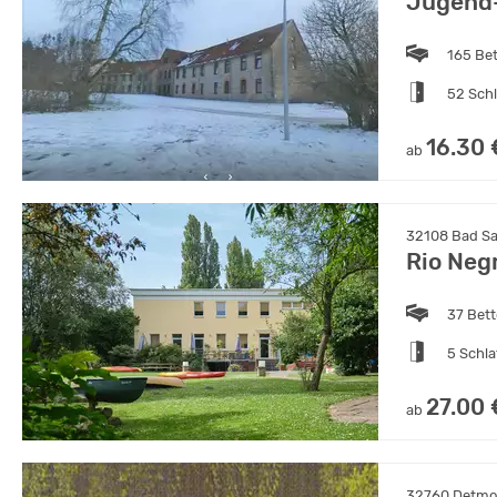
Jugend-
165 Be
52 Sch
16.30 
ab
32108 Bad Sa
Rio Neg
37 Bet
5 Schl
27.00 
ab
32760 Detmol