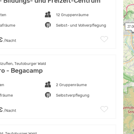
 Bildungs- und Freizeit-Centrum
tten
12 Gruppenräume
lafräume
Selbst- und Vollverpflegung
 27.0
€
/Nacht
lzuflen, Teutoburger Wald
ro - Begacamp
ten
2 Gruppenräume
afräume
Selbstverpflegung
€
/Nacht
d, Teutoburger Wald