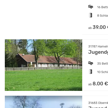
16 Bet
8 Schl
39.00
ab
31787 Hameln
Jugendg
35 Bet
10 Sch
8.00 €
ab
31683 Obernk