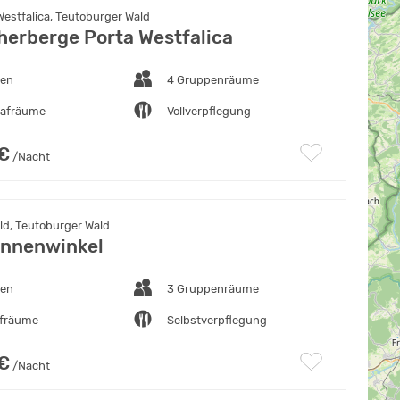
estfalica, Teutoburger Wald
erberge Porta Westfalica
ten
4 Gruppenräume
lafräume
Vollverpflegung
 €
/Nacht
d, Teutoburger Wald
nnenwinkel
ten
3 Gruppenräume
afräume
Selbstverpflegung
 €
/Nacht