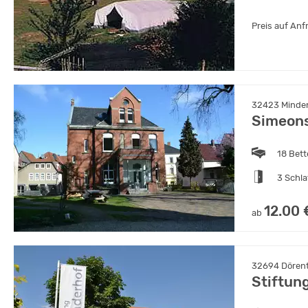
Preis auf Anf
32423 Minden
Simeons
18 Bet
3 Schl
12.00 
ab
32694 Dörent
Stiftun