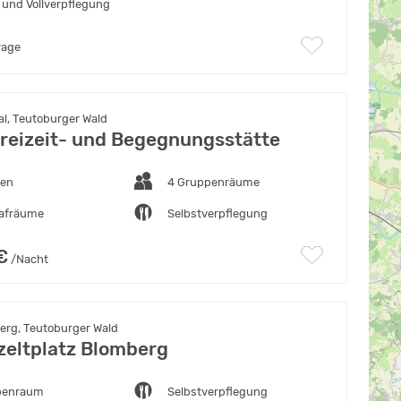
 und Vollverpflegung
rage
al, Teutoburger Wald
eizeit- und Begegnungsstätte
ten
4 Gruppenräume
lafräume
Selbstverpflegung
€
/Nacht
rg, Teutoburger Wald
eltplatz Blomberg
penraum
Selbstverpflegung