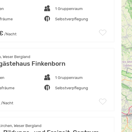
ten
1 Gruppenraum
afräume
Selbstverpflegung
 €
/Nacht
, Weser Bergland
ästehaus Finkenborn
ten
1 Gruppenraum
lafräume
Selbstverpflegung
/Nacht
irchen, Weser Bergland