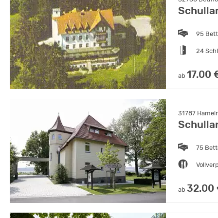
Schulla
95 Bet
24 Sch
17.00 
ab
31787 Hameln
Schulla
75 Bet
Vollver
32.00
ab