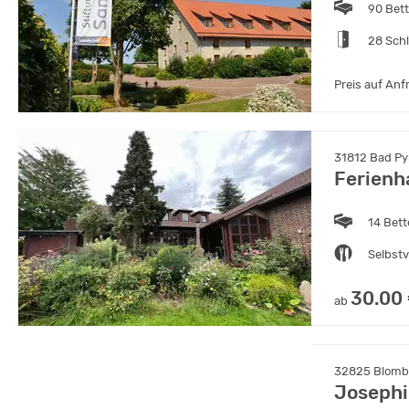
90 Bet
28 Sch
Preis auf Anf
31812 Bad Py
Ferienh
14 Bet
Selbst
30.00
ab
32825 Blombe
Josephi