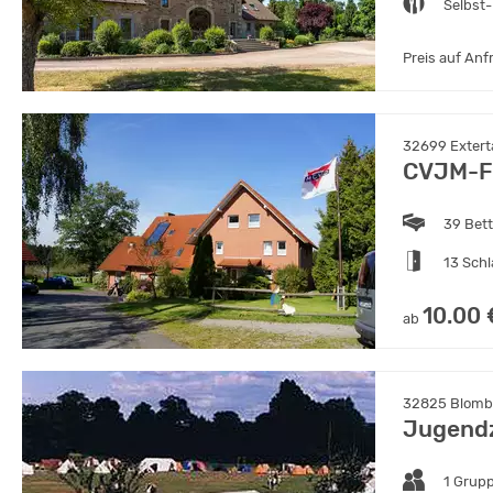
Selbst-
Preis auf Anf
32699 Extert
CVJM-Fr
39 Bet
13 Sch
10.00 
ab
32825 Blombe
Jugendz
1 Grup