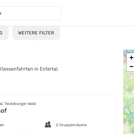
G
WEITERE FILTER
+
−
lassenfahrten in Extertal.
al, Teutoburger Wald
of
ten
2 Gruppenräume