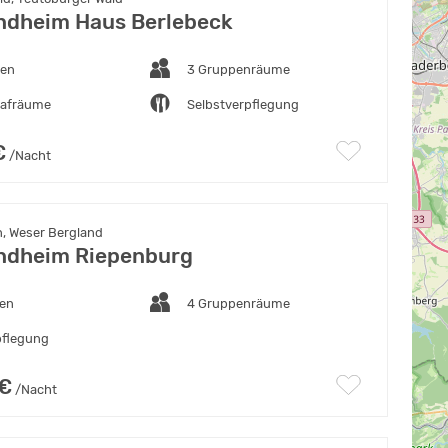
ndheim Haus Berlebeck
ten
3 Gruppenräume
lafräume
Selbstverpflegung
€
/Nacht
, Weser Bergland
ndheim Riepenburg
ten
4 Gruppenräume
pflegung
 €
/Nacht