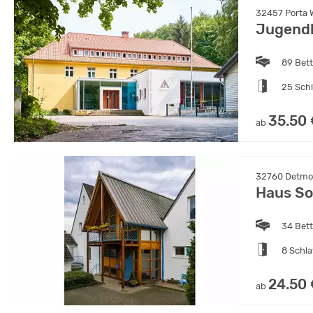
32457 Porta W
Jugendh
89 Bet
25 Sch
35.50
ab
32760 Detmol
Haus So
34 Bet
8 Schl
24.50
ab