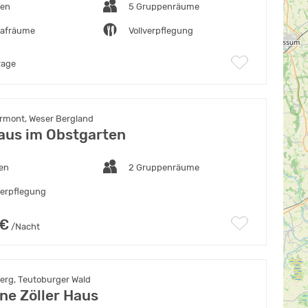
ten
5 Gruppenräume
lafräume
Vollverpflegung
rage
rmont, Weser Bergland
aus im Obstgarten
ten
2 Gruppenräume
verpflegung
 €
/Nacht
rg, Teutoburger Wald
ne Zöller Haus