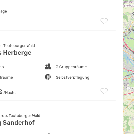
rage
, Teutoburger Wald
 Herberge
ten
3 Gruppenräume
afräume
Selbstverpflegung
€
/Nacht
rup, Teutoburger Wald
g Sanderhof