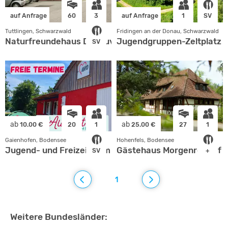
auf Anfrage
60
3
auf Anfrage
1
SV
Tuttlingen, Schwarzwald
Fridingen an der Donau, Schwarzwald
Naturfreundehaus Donauversickerung
Jugendgruppen-Zeltplatz "
SV
ab
ab
10.00 €
20
1
25.00 €
27
1
Gaienhofen, Bodensee
Hohenfels, Bodensee
Jugend- und Freizeitheim Horn am See
Gästehaus Morgenrot auf S
SV
+
1
Weitere Bundesländer: