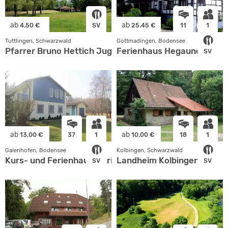
ab
ab
4.50 €
SV
25.45 €
11
1
Tuttlingen, Schwarzwald
Gottmadingen, Bodensee
Pfarrer Bruno Hettich Jugendcamp
Ferienhaus Hegaunest
SV
ab
ab
13.00 €
37
1
10.00 €
18
1
Gaienhofen, Bodensee
Kolbingen, Schwarzwald
Kurs- und Ferienhaus Maria See
Landheim Kolbingen
SV
SV