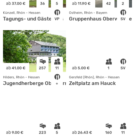
ab
ab
37.00 €
36
5
11.90 €
42
2
Künzell, Rhön - Hessen
Ostheim, Rhön - Bayern
Tagungs- und Gästehaus
Gruppenhaus Oberwaldbeh
VP
SV
ab
ab
41.00 €
257
11
5.00 €
1
SV
Hilders, Rhön - Hessen
Gersfeld (Rhön), Rhön - Hessen
Jugendherberge Oberbernhards
Zeltplatz am Hauck
+
ab
ab
9.00 €
223
5
26.43 €
160
11