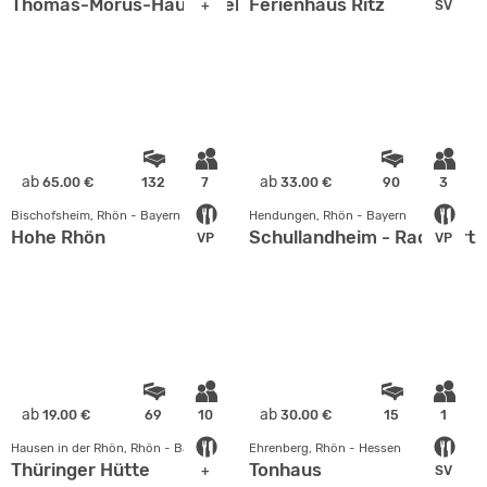
Thomas-Morus-Haus / Zeltplatz
Ferienhaus Ritz
+
SV
ab
ab
65.00 €
132
7
33.00 €
90
3
Bischofsheim, Rhön - Bayern
Hendungen, Rhön - Bayern
Hohe Rhön
Schullandheim - Radsport
VP
VP
ab
ab
19.00 €
69
10
30.00 €
15
1
Hausen in der Rhön, Rhön - Bayern
Ehrenberg, Rhön - Hessen
Thüringer Hütte
Tonhaus
+
SV