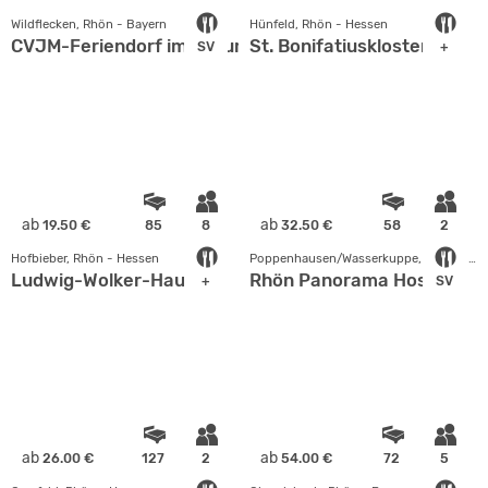
Wildflecken, Rhön - Bayern
Hünfeld, Rhön - Hessen
CVJM-Feriendorf im Naturpark Bayerische Rhön
St. Bonifatiuskloster
SV
+
ab
ab
19.50 €
85
8
32.50 €
58
2
Hofbieber, Rhön - Hessen
Poppenhausen/Wasserkuppe, Rhön - Hessen
Ludwig-Wolker-Haus
Rhön Panorama Hostel
+
SV
ab
ab
26.00 €
127
2
54.00 €
72
5