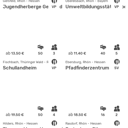
Gersfeld, Rhön - Hessen
Oberelsbach, Rhön - Bayern
Jugendherberge Gersfeld
Umweltbildungsstätte Obe
VP
VP
ab
ab
13.50 €
50
3
11.40 €
40
5
Fischbach, Thüringer Wald - Rhön
Ebersburg, Rhön - Hessen
Schullandheim
Pfadfinderzentrum
VP
SV
ab
ab
19.50 €
50
4
18.50 €
16
2
Hilders, Rhön - Hessen
Rasdorf, Rhön - Hessen