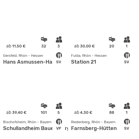
ab
ab
11.50 €
32
3
30.00 €
20
1
Gersfeld, Rhön - Hessen
Fulda, Rhön - Hessen
Hans Asmussen-Haus
Station 21
SV
SV
ab
ab
39.40 €
101
5
4.30 €
88
1
Bischofsheim, Rhön - Bayern
Riedenberg, Rhön - Bayern
Schullandheim Bauersberg in der Rhön
Farnsberg-Hütten
VP
SV