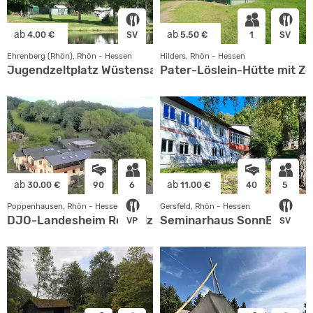
ab
ab
4.00 €
SV
5.50 €
1
SV
Ehrenberg (Rhön), Rhön - Hessen
Hilders, Rhön - Hessen
Jugendzeltplatz Wüstensachsen
Pater-Löslein-Hütte mit Ze
ab
ab
30.00 €
90
6
11.00 €
40
5
Poppenhausen, Rhön - Hessen
Gersfeld, Rhön - Hessen
DJO-Landesheim Rodholz
Seminarhaus SonnErden
VP
SV