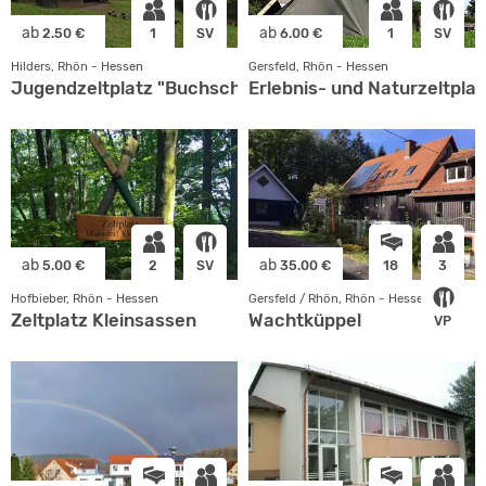
ab
ab
2.50 €
1
SV
6.00 €
1
SV
Hilders, Rhön - Hessen
Gersfeld, Rhön - Hessen
Jugendzeltplatz "Buchschirm"
Erlebnis- und Naturzeltplat
ab
ab
5.00 €
2
SV
35.00 €
18
3
Hofbieber, Rhön - Hessen
Gersfeld / Rhön, Rhön - Hessen
Zeltplatz Kleinsassen
Wachtküppel
VP