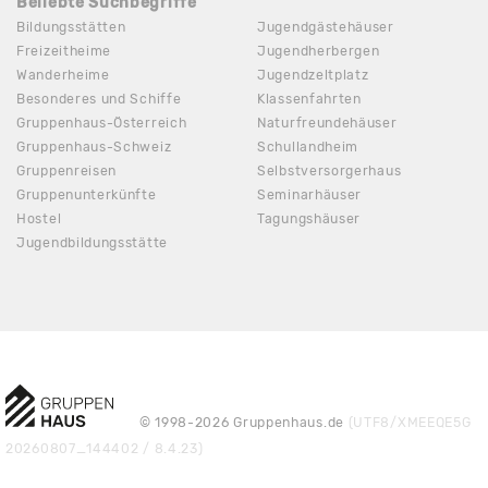
Beliebte Suchbegriffe
Bildungsstätten
Jugendgästehäuser
Freizeitheime
Jugendherbergen
Wanderheime
Jugendzeltplatz
Besonderes und Schiffe
Klassenfahrten
Gruppenhaus-Österreich
Naturfreundehäuser
Gruppenhaus-Schweiz
Schullandheim
Gruppenreisen
Selbstversorgerhaus
Gruppenunterkünfte
Seminarhäuser
Hostel
Tagungshäuser
Jugendbildungsstätte
© 1998-2026 Gruppenhaus.de
(UTF8/XMEEQE5G
20260807_144402 / 8.4.23)