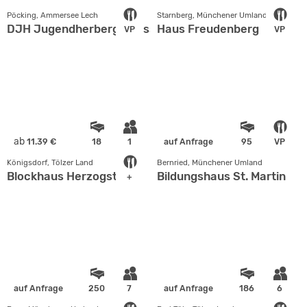
Pöcking, Ammersee Lech
Starnberg, Münchener Umland
DJH Jugendherberge Possenhofen
Haus Freudenberg
VP
VP
ab
11.39 €
18
1
auf Anfrage
95
VP
Königsdorf, Tölzer Land
Bernried, Münchener Umland
Blockhaus Herzogstand
Bildungshaus St. Martin
+
auf Anfrage
250
7
auf Anfrage
186
6