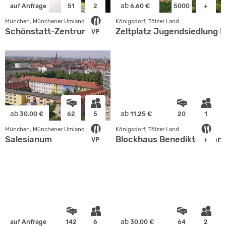
ab
auf Anfrage
51
2
6.60 €
5000
+
München, Münchener Umland
Königsdorf, Tölzer Land
Schönstatt-Zentrum
Zeltplatz Jugendsiedlung 
VP
ab
ab
30.00 €
62
5
11.25 €
20
1
München, Münchener Umland
Königsdorf, Tölzer Land
Salesianum
Blockhaus Benediktenwan
VP
+
ab
auf Anfrage
142
6
30.00 €
64
2