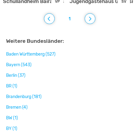
Schullandheim Bairawies
Jugendgästehaus Geretsri
VP
SV
1
Weitere Bundesländer:
Baden Württemberg (527)
Bayern (543)
Berlin (37)
BR (1)
Brandenburg (181)
Bremen (4)
BW (1)
BY (1)