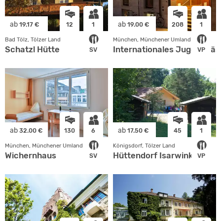
ab
ab
19.17 €
12
1
19.00 €
208
1
Bad Tölz, Tölzer Land
München, Münchener Umland
Schatzl Hütte
Internationales Jugendgä
SV
VP
ab
ab
32.00 €
130
6
17.50 €
45
1
München, Münchener Umland
Königsdorf, Tölzer Land
Wichernhaus
Hüttendorf Isarwinkel
SV
VP