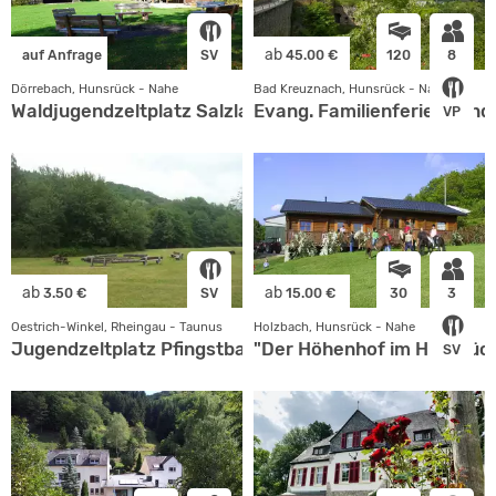
ab
auf Anfrage
SV
45.00 €
120
8
Dörrebach, Hunsrück - Nahe
Bad Kreuznach, Hunsrück - Nahe
Waldjugendzeltplatz Salzlackwiese
Evang. Familienferien- und
VP
ab
ab
3.50 €
SV
15.00 €
30
3
Oestrich-Winkel, Rheingau - Taunus
Holzbach, Hunsrück - Nahe
Jugendzeltplatz Pfingstbachwiesen
"Der Höhenhof im Hunsrüc
SV