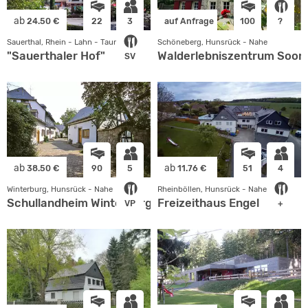
ab
24.50 €
22
3
auf Anfrage
100
?
Sauerthal, Rhein - Lahn - Taunus
Schöneberg, Hunsrück - Nahe
"Sauerthaler Hof"
Walderlebniszentrum Soon
SV
ab
ab
38.50 €
90
5
11.76 €
51
4
Winterburg, Hunsrück - Nahe
Rheinböllen, Hunsrück - Nahe
Schullandheim Winterburg
Freizeithaus Engel
VP
+