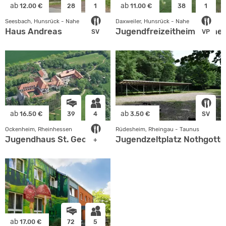
ab
ab
12.00 €
28
1
11.00 €
38
1
Seesbach, Hunsrück - Nahe
Daxweiler, Hunsrück - Nahe
Haus Andreas
Jugendfreizeitheim Emmer
SV
VP
ab
ab
16.50 €
39
4
3.50 €
SV
Ockenheim, Rheinhessen
Rüdesheim, Rheingau - Taunus
Jugendhaus St. Georg
Jugendzeltplatz Nothgotte
+
ab
17.00 €
72
5