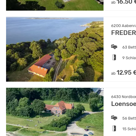
16.50 
ab
6200 Aabenr
FREDER
63 Bet
9 Schl
12.95 
ab
6430 Nordbo
Loenso
56 Bet
15 Sch