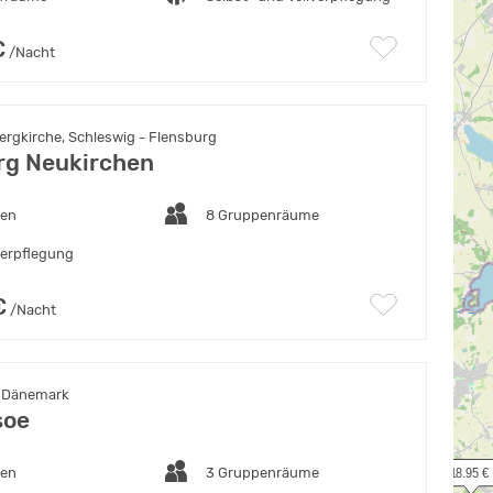
€
/Nacht
ergkirche, Schleswig - Flensburg
rg Neukirchen
ten
8 Gruppenräume
verpflegung
€
/Nacht
, Dänemark
soe
ten
3 Gruppenräume
 18.95 €