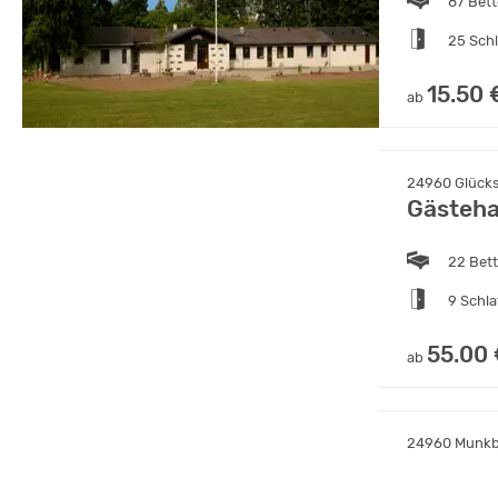
87 Bet
25 Sch
15.50 
ab
24960 Glücks
Gästeha
22 Bet
9 Schl
55.00
ab
24960 Munkbr
Freizei