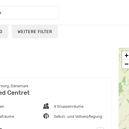
G
WEITERE FILTER
+
−
rborg, Dänemark
d Centret
ten
4 Gruppenräume
lafräume
Selbst- und Vollverpflegung