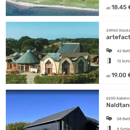
18.45 
ab
24960 Glücks
artefac
42 Bet
13 Sch
19.00 
ab
6200 Aabenr
Naldtan
58 Bet
9 Schl