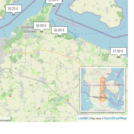
 55.00 €
 19.25 €
 19.00 €
 16.00 €
 17.00 €
 39.50 €
Leaflet
|
Map data ©
OpenStreetMap