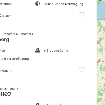
lafräume
Selbst- und Vollverpflegung
€
/Nacht
 - Dänemark, Dänemark
borg
tten
6 Gruppenräume
 und Vollverpflegung
€
/Nacht
ev, Dänemark
SHØJ