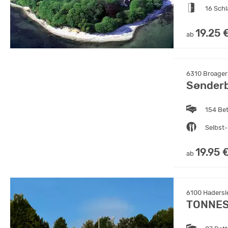
16 Sch
19.25 
ab
6310 Broager
Sønder
154 Be
Selbst-
19.95 
ab
6100 Hadersl
TONNE