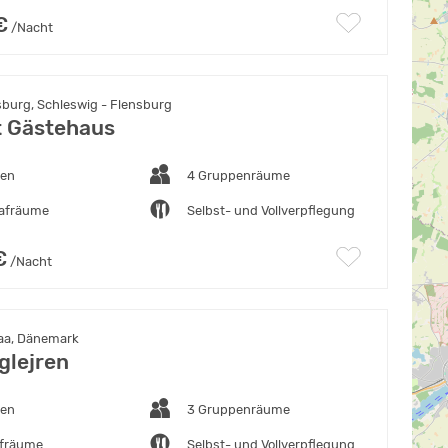
€
/Nacht
burg, Schleswig - Flensburg
t Gästehaus
ten
4 Gruppenräume
lafräume
Selbst- und Vollverpflegung
€
/Nacht
aa, Dänemark
glejren
ten
3 Gruppenräume
afräume
Selbst- und Vollverpflegung