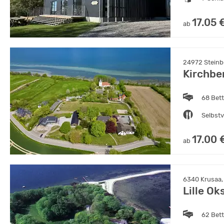
17.05 
ab
24972 Steinb
Kirchbe
68 Bet
Selbst
17.00 
ab
6340 Krusaa
Lille Ok
62 Bet