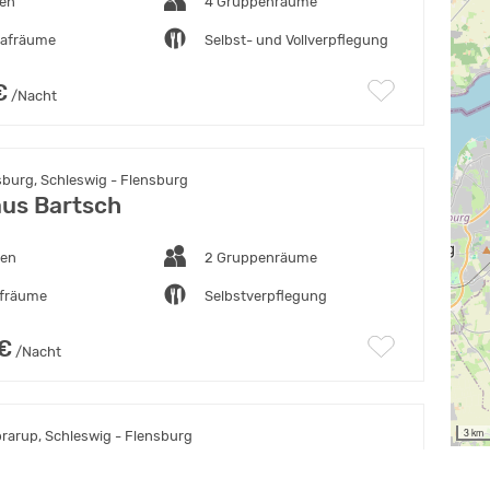
ten
4 Gruppenräume
lafräume
Selbst- und Vollverpflegung
€
/Nacht
burg, Schleswig - Flensburg
us Bartsch
ten
2 Gruppenräume
afräume
Selbstverpflegung
 €
/Nacht
3 km
arup, Schleswig - Flensburg
theim Bockholmwik / Ostsee