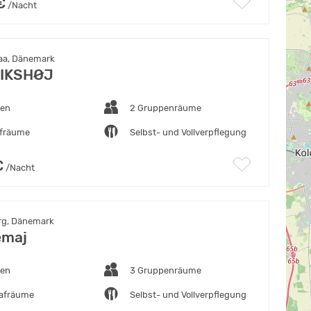
€
/Nacht
aa, Dänemark
IKSHØJ
ten
2 Gruppenräume
afräume
Selbst- und Vollverpflegung
€
/Nacht
rg, Dänemark
emaj
ten
3 Gruppenräume
lafräume
Selbst- und Vollverpflegung