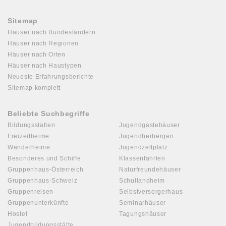
Sitemap
Häuser nach Bundesländern
Häuser nach Regionen
Häuser nach Orten
Häuser nach Haustypen
Neueste Erfahrungsberichte
Sitemap komplett
Beliebte Suchbegriffe
Bildungsstätten
Jugendgästehäuser
Freizeitheime
Jugendherbergen
Wanderheime
Jugendzeltplatz
Besonderes und Schiffe
Klassenfahrten
Gruppenhaus-Österreich
Naturfreundehäuser
Gruppenhaus-Schweiz
Schullandheim
Gruppenreisen
Selbstversorgerhaus
Gruppenunterkünfte
Seminarhäuser
Hostel
Tagungshäuser
Jugendbildungsstätte