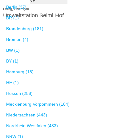
VP
Berlin (37)
Obing, Chiemgau
Umweltstation Seiml-Hof
BR (1)
Brandenburg (181)
Bremen (4)
BW (1)
BY (1)
Hamburg (18)
HE (1)
Hessen (258)
Mecklenburg Vorpommern (184)
Niedersachsen (443)
Nordrhein Westfalen (433)
NRW (1)