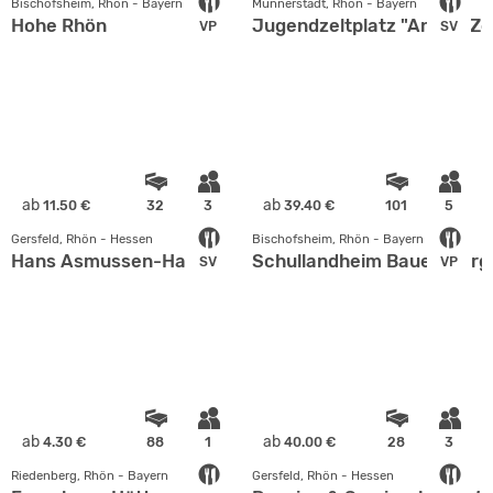
Bischofsheim, Rhön - Bayern
Münnerstadt, Rhön - Bayern
Hohe Rhön
Jugendzeltplatz "An der Ze
VP
SV
ab
ab
11.50 €
32
3
39.40 €
101
5
Gersfeld, Rhön - Hessen
Bischofsheim, Rhön - Bayern
Hans Asmussen-Haus
Schullandheim Bauersberg 
SV
VP
ab
ab
4.30 €
88
1
40.00 €
28
3
Riedenberg, Rhön - Bayern
Gersfeld, Rhön - Hessen