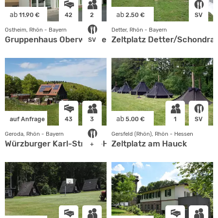
ab
ab
11.90 €
42
2
2.50 €
SV
Ostheim, Rhön - Bayern
Detter, Rhön - Bayern
Gruppenhaus Oberwaldbehrungen
Zeltplatz Detter/Schondrat
SV
ab
auf Anfrage
43
3
5.00 €
1
SV
Geroda, Rhön - Bayern
Gersfeld (Rhön), Rhön - Hessen
Würzburger Karl-Straub-Haus
Zeltplatz am Hauck
+