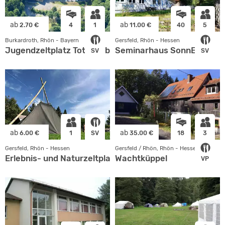
ab
ab
2.70 €
4
1
11.00 €
40
5
Burkardroth, Rhön - Bayern
Gersfeld, Rhön - Hessen
Jugendzeltplatz Totnansberg
Seminarhaus SonnErden
SV
SV
ab
ab
6.00 €
1
SV
35.00 €
18
3
Gersfeld, Rhön - Hessen
Gersfeld / Rhön, Rhön - Hessen
Erlebnis- und Naturzeltplatz
Wachtküppel
VP