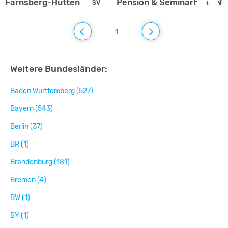
Farnsberg-Hütten
Pension & Seminarhaus We
SV
+
1
Weitere Bundesländer:
Baden Württemberg (527)
Bayern (543)
Berlin (37)
BR (1)
Brandenburg (181)
Bremen (4)
BW (1)
BY (1)