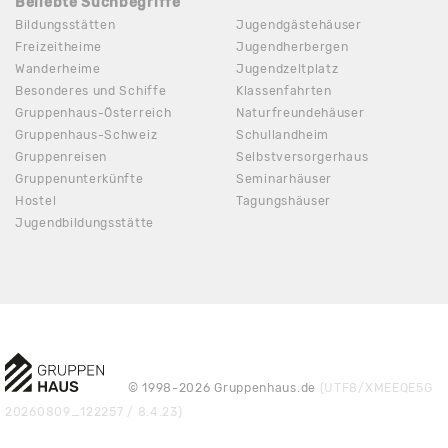
Beliebte Suchbegriffe
Bildungsstätten
Jugendgästehäuser
Freizeitheime
Jugendherbergen
Wanderheime
Jugendzeltplatz
Besonderes und Schiffe
Klassenfahrten
Gruppenhaus-Österreich
Naturfreundehäuser
Gruppenhaus-Schweiz
Schullandheim
Gruppenreisen
Selbstversorgerhaus
Gruppenunterkünfte
Seminarhäuser
Hostel
Tagungshäuser
Jugendbildungsstätte
© 1998-2026 Gruppenhaus.de
(UTF8/XMEEQE5G
20260809_122257 / 8.4.23)