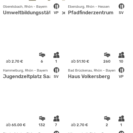
Oberelsbach, Rhön - Bayern
Ebersburg, Rhön - Hessen
Umweltbildungsstätte Oberelsbach
Pfadfinderzentrum
VP
SV
ab
ab
2.70 €
6
1
51.10 €
260
10
Hammelburg, Rhön - Bayern
Bad Brückenau, Rhön - Bayern
Jugendzeltplatz Saaleck
Haus Volkersberg
SV
VP
ab
ab
65.00 €
132
7
2.70 €
2
1