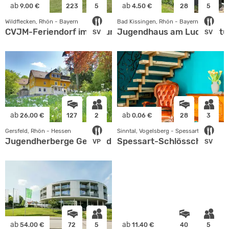
ab
ab
9.00 €
223
5
4.50 €
28
5
Wildflecken, Rhön - Bayern
Bad Kissingen, Rhön - Bayern
CVJM-Feriendorf im Naturpark Bayerische Rhön
Jugendhaus am Ludwigst
SV
SV
ab
ab
26.00 €
127
2
0.06 €
28
3
Gersfeld, Rhön - Hessen
Sinntal, Vogelsberg - Spessart
Jugendherberge Gersfeld
Spessart-Schlösschen
VP
SV
ab
ab
54.00 €
72
5
11.40 €
40
5