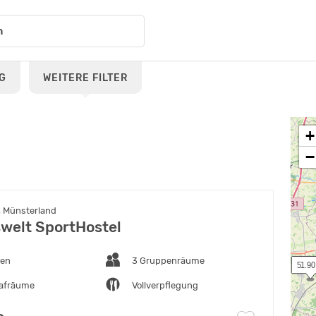
G
WEITERE FILTER
+
−
 Münsterland
swelt SportHostel
ten
3 Gruppenräume
 51.90
lafräume
Vollverpflegung