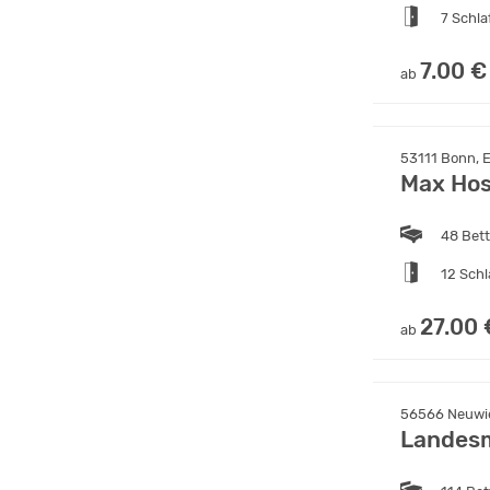
7 Schl
7.00 €
ab
53111 Bonn, E
Max Hos
48 Bet
12 Sch
27.00 
ab
56566 Neuwie
Landesm