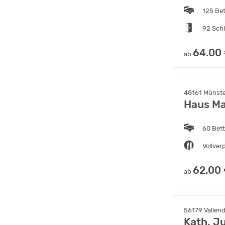
125 Be
92 Sch
64.00
ab
48161 Münste
Haus Ma
60 Bet
Vollver
62.00
ab
56179 Vallend
Kath. J