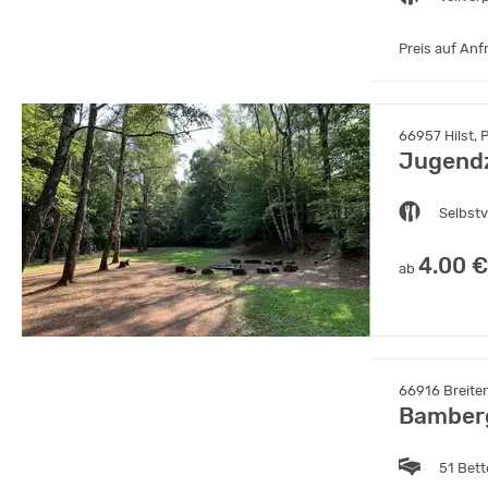
Preis auf Anf
66957 Hilst, P
Jugendz
Selbst
4.00 €
ab
66916 Breiten
Bamber
51 Bet