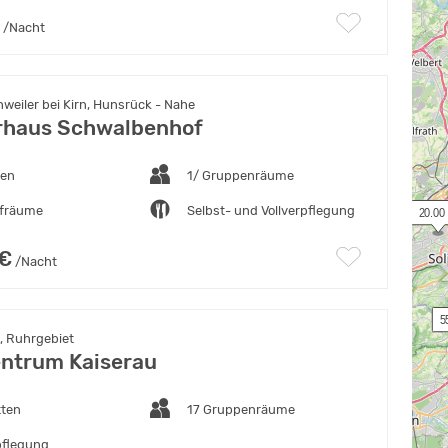
/Nacht
eiler bei Kirn, Hunsrück - Nahe
rhaus Schwalbenhof
ten
1/ Gruppenräume
afräume
Selbst- und Vollverpflegung
 20.00
 €
/Nacht
 5
 Ruhrgebiet
ntrum Kaiserau
tten
17 Gruppenräume
pflegung