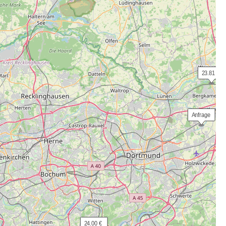
 23.81 €
 Anfrage
 24.00 €