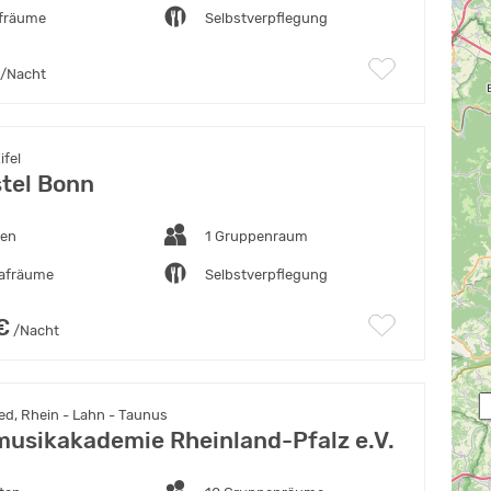
afräume
Selbstverpflegung
/Nacht
ifel
tel Bonn
ten
1 Gruppenraum
lafräume
Selbstverpflegung
€
/Nacht
 
d, Rhein - Lahn - Taunus
usikakademie Rheinland-Pfalz e.V.