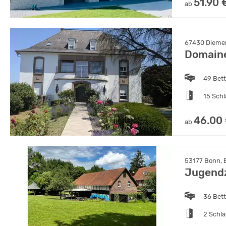
51.90 
ab
67430 Diemer
Domaine
49 Bet
15 Sch
46.00
ab
53177 Bonn, E
Jugendz
36 Bet
2 Schl