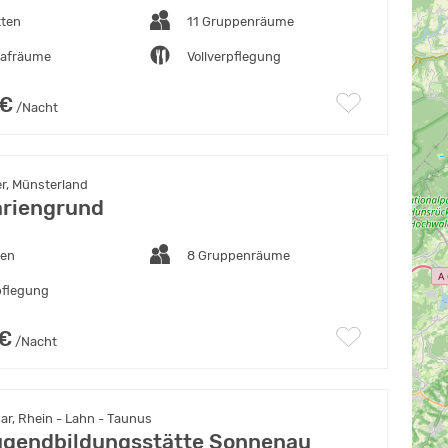
tten
11 Gruppenräume
lafräume
Vollverpflegung
 €
/Nacht
r, Münsterland
riengrund
ten
8 Gruppenräume
pflegung
 €
/Nacht
ar, Rhein - Lahn - Taunus
ugendbildungsstätte Sonnenau