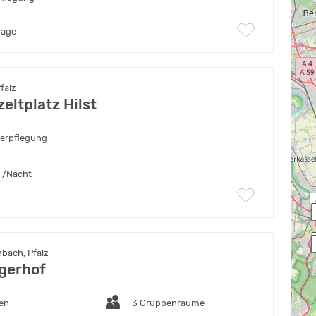
rage
falz
eltplatz Hilst
verpflegung
/Nacht
bach, Pfalz
gerhof
ten
3 Gruppenräume