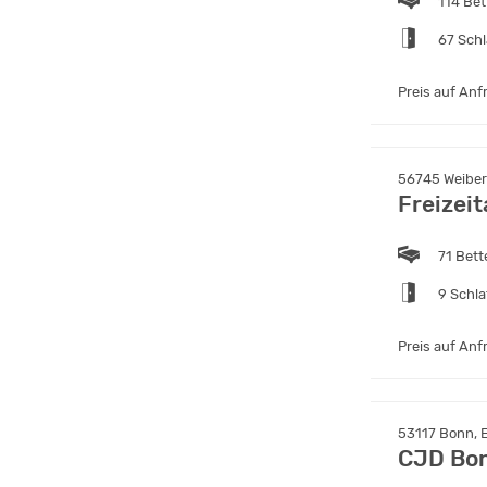
114 Bet
67 Sch
Preis auf Anf
56745 Weibern
Freizei
71 Bett
9 Schl
Preis auf Anf
53117 Bonn, E
CJD Bon