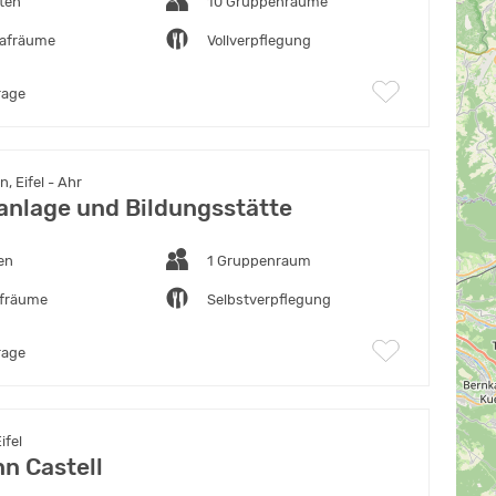
ten
10 Gruppenräume
lafräume
Vollverpflegung
rage
, Eifel - Ahr
tanlage und Bildungsstätte
en
1 Gruppenraum
afräume
Selbstverpflegung
rage
ifel
n Castell