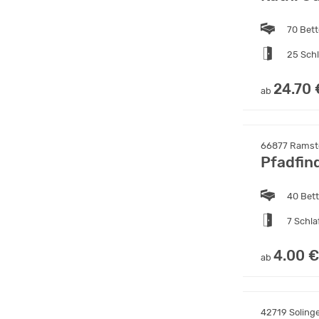
70 Bet
25 Sch
24.70 
ab
66877 Ramste
Pfadfin
40 Bet
7 Schl
4.00 €
ab
42719 Soling