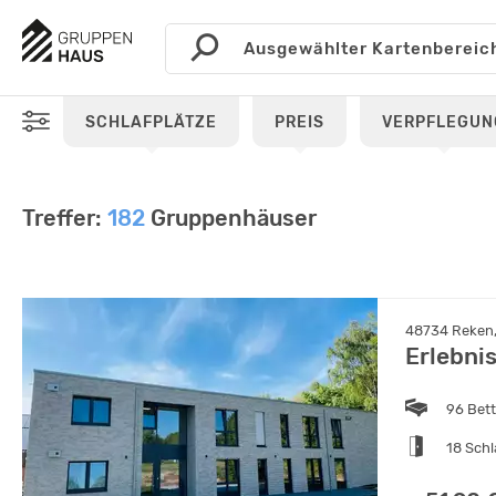
SCHLAFPLÄTZE
PREIS
VERPFLEGUN
Treffer:
182
Gruppenhäuser
48734 Reken,
Erlebni
96 Bet
18 Sch