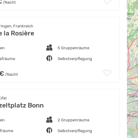
€
/Nacht
ingen, Frankreich
 la Rosière
ten
5 Gruppenräume
lafräume
Selbstverpflegung
 €
/Nacht
ifel
eltplatz Bonn
ten
2 Gruppenräume
afräume
Selbstverpflegung