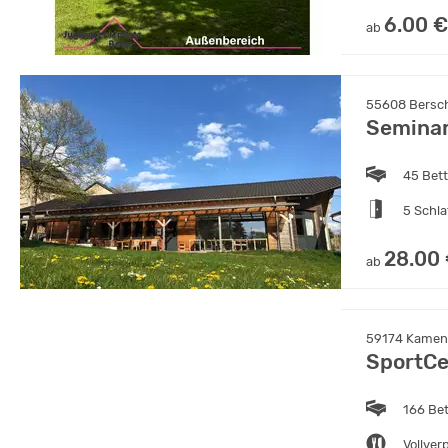
6.00 €
ab
55608 Berschw
Semina
45 Bet
5 Schl
28.00
ab
59174 Kamen,
SportCe
166 Be
Vollver