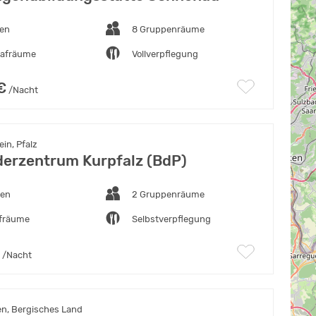
ten
8 Gruppenräume
lafräume
Vollverpflegung
€
/Nacht
in, Pfalz
derzentrum Kurpfalz (BdP)
ten
2 Gruppenräume
afräume
Selbstverpflegung
/Nacht
en, Bergisches Land