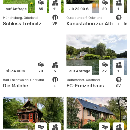
ab
auf Anfrage
85
11
22.00 €
20
1
Müncheberg, Oderland
Quappendorf, Oderland
Schloss Trebnitz
Kanustation zur Alten Oder
VP
+
ab
34.00 €
70
5
auf Anfrage
32
1
Bad Freienwalde, Oderland
Woltersdorf, Oderland
Die Malche
EC-Freizeithaus
+
SV