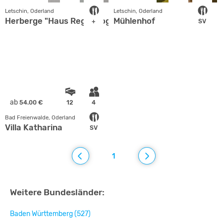
Letschin, Oderland
Letschin, Oderland
Herberge "Haus Regenbogen"
Mühlenhof
+
SV
ab
54.00 €
12
4
Bad Freienwalde, Oderland
Villa Katharina
SV
1
Weitere Bundesländer:
Baden Württemberg (527)