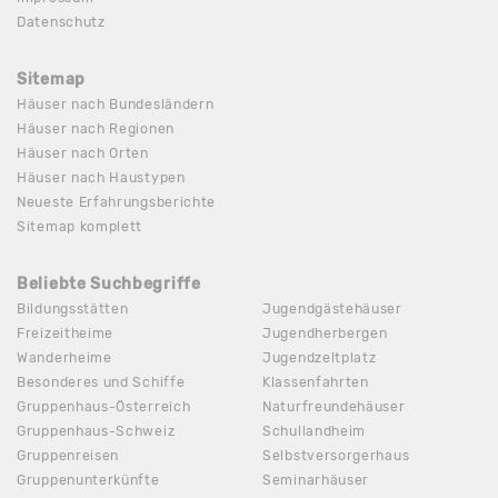
Datenschutz
Sitemap
Häuser nach Bundesländern
Häuser nach Regionen
Häuser nach Orten
Häuser nach Haustypen
Neueste Erfahrungsberichte
Sitemap komplett
Beliebte Suchbegriffe
Bildungsstätten
Jugendgästehäuser
Freizeitheime
Jugendherbergen
Wanderheime
Jugendzeltplatz
Besonderes und Schiffe
Klassenfahrten
Gruppenhaus-Österreich
Naturfreundehäuser
Gruppenhaus-Schweiz
Schullandheim
Gruppenreisen
Selbstversorgerhaus
Gruppenunterkünfte
Seminarhäuser