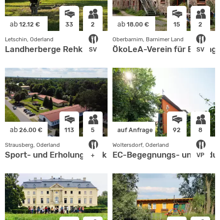
ab
ab
12.12 €
33
2
18.00 €
15
2
Letschin, Oderland
Oberbarnim, Barnimer Land
Landherberge Rehkitz
ÖkoLeA-Verein für Bildung 
SV
SV
ab
26.00 €
113
5
auf Anfrage
92
8
Strausberg, Oderland
Woltersdorf, Oderland
Sport- und Erholungspark
EC-Begegnungs- und Bild
+
VP