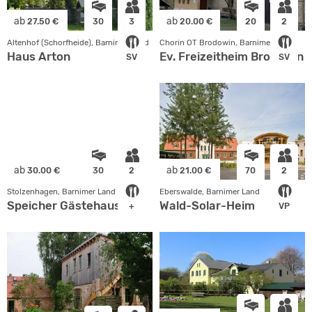
ab
ab
27.50 €
30
3
20.00 €
20
2
Altenhof (Schorfheide), Barnimer Land
Chorin OT Brodowin, Barnimer Land
Haus Arton
Ev. Freizeitheim Brodowin
SV
SV
ab
ab
30.00 €
30
2
21.00 €
70
2
Stolzenhagen, Barnimer Land
Eberswalde, Barnimer Land
Speicher Gästehaus
Wald-Solar-Heim
+
VP