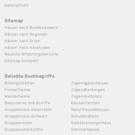
Datenschutz
Sitemap
Häuser nach Bundesländern
Häuser nach Regionen
Häuser nach Orten
Häuser nach Haustypen
Neueste Erfahrungsberichte
Sitemap komplett
Beliebte Suchbegriffe
Bildungsstätten
Jugendgästehäuser
Freizeitheime
Jugendherbergen
Wanderheime
Jugendzeltplatz
Besonderes und Schiffe
Klassenfahrten
Gruppenhaus-Österreich
Naturfreundehäuser
Gruppenhaus-Schweiz
Schullandheim
Gruppenreisen
Selbstversorgerhaus
Gruppenunterkünfte
Seminarhäuser