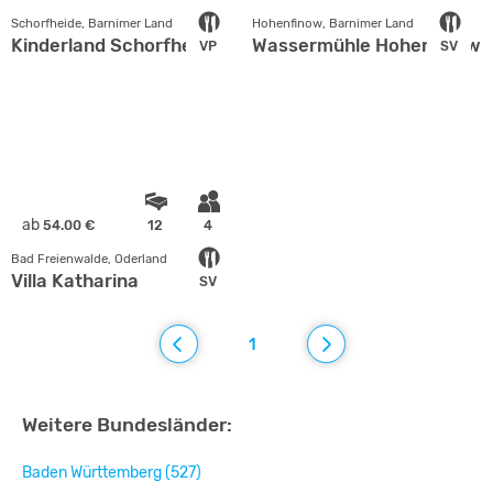
Schorfheide, Barnimer Land
Hohenfinow, Barnimer Land
Kinderland Schorfheide
Wassermühle Hohenfinow
VP
SV
ab
54.00 €
12
4
Bad Freienwalde, Oderland
Villa Katharina
SV
1
Weitere Bundesländer:
Baden Württemberg (527)