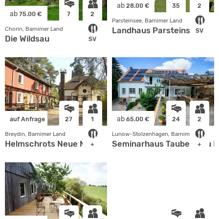
ab
28.00 €
35
2
ab
75.00 €
7
2
Parsteinsee, Barnimer Land
Landhaus Parsteinsee
Chorin, Barnimer Land
SV
Die Wildsau
SV
ab
auf Anfrage
27
1
65.00 €
24
2
Breydin, Barnimer Land
Lunow-Stolzenhagen, Barnimer Land
Helmschrots Neue Mühle
Seminarhaus Taubenblau 
+
+