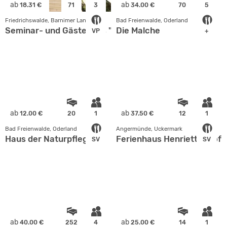
ab
ab
18.31 €
71
3
34.00 €
70
5
Friedrichswalde, Barnimer Land
Bad Freienwalde, Oderland
Seminar- und Gästehaus "Wind und Weite"
Die Malche
VP
+
ab
ab
12.00 €
20
1
37.50 €
12
1
Bad Freienwalde, Oderland
Angermünde, Uckermark
Haus der Naturpflege
Ferienhaus Henriettenhof
SV
SV
ab
ab
40.00 €
252
4
25.00 €
14
1