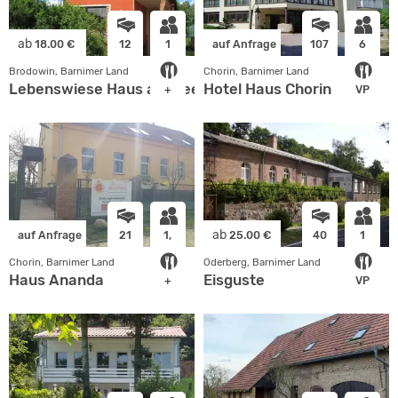
ab
18.00 €
12
1
auf Anfrage
107
6
Brodowin, Barnimer Land
Chorin, Barnimer Land
Lebenswiese Haus am See
Hotel Haus Chorin
+
VP
ab
auf Anfrage
21
1,
25.00 €
40
1
Chorin, Barnimer Land
Oderberg, Barnimer Land
Haus Ananda
Eisguste
+
VP