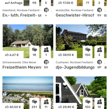
ab
auf Anfrage
98
5
17.00 €
77
2
Geestland, Nordsee Festland - Niedersachsen
Wulsbüttel, Nordsee Festland - Niedersachsen
Ev.- luth. Freizeit- und
Geschwister-Hirsch-Haus
+
SV
ab
ab
6.67 €
18
1
38.90 €
150
3
Schwanewede, Elbe Weser
Cuxhaven, Nordsee Festland - Niedersachsen
Freizeitheim Meyenburg
djo-Jugendbildungsstätte
SV
VP
ab
ab
40.50 €
251
11
28.80 €
150
10