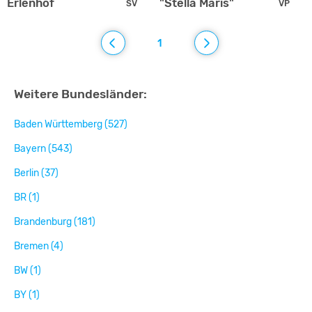
Erlenhof
"Stella Maris"
SV
VP
1
Weitere Bundesländer:
Baden Württemberg (527)
Bayern (543)
Berlin (37)
BR (1)
Brandenburg (181)
Bremen (4)
BW (1)
BY (1)