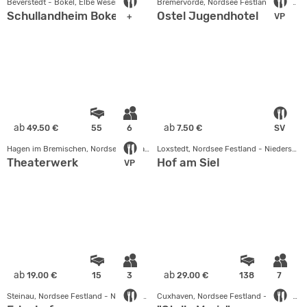
Beverstedt - Bokel, Elbe Weser
Bremervörde, Nordsee Festland - Niedersachsen
Schullandheim Bokel
Ostel Jugendhotel
+
VP
ab
ab
49.50 €
55
6
7.50 €
SV
Hagen im Bremischen, Nordsee Festland - Niedersachsen
Loxstedt, Nordsee Festland - Niedersachsen
Theaterwerk
Hof am Siel
VP
ab
ab
19.00 €
15
3
29.00 €
138
7
Steinau, Nordsee Festland - Niedersachsen
Cuxhaven, Nordsee Festland - Niedersachsen