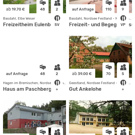
ab
19.70 €
48
2
auf Anfrage
110
9
Basdahl, Elbe Weser
Basdahl, Nordsee Festland - Niedersachsen
Freizeitheim Eulenberg
Freizeit- und Begegnungss
SV
VP
ab
auf Anfrage
48
2
39.00 €
70
5
Hagen im Bremischen, Nordsee Festland - Niedersachsen
Geestland, Nordsee Festland - Niedersachsen
Haus am Paschberg e.V.
Gut Ankelohe
+
+