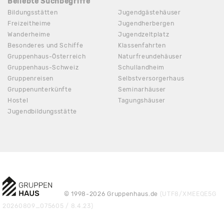
Beliebte Suchbegriffe
Bildungsstätten
Jugendgästehäuser
Freizeitheime
Jugendherbergen
Wanderheime
Jugendzeltplatz
Besonderes und Schiffe
Klassenfahrten
Gruppenhaus-Österreich
Naturfreundehäuser
Gruppenhaus-Schweiz
Schullandheim
Gruppenreisen
Selbstversorgerhaus
Gruppenunterkünfte
Seminarhäuser
Hostel
Tagungshäuser
Jugendbildungsstätte
© 1998-2026 Gruppenhaus.de
(UTF8/XMEEQE5G
20260809_075605 / 8.4.23)