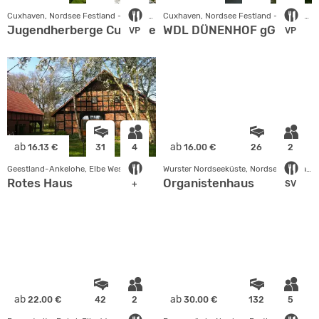
Cuxhaven, Nordsee Festland - Niedersachsen
Cuxhaven, Nordsee Festland - Niedersachsen
Jugendherberge Cuxhaven-Duhnen
WDL DÜNENHOF gGmbH
VP
VP
ab
ab
16.13 €
31
4
16.00 €
26
2
Geestland-Ankelohe, Elbe Weser
Wurster Nordseeküste, Nordsee Festland - Niedersachsen
Rotes Haus
Organistenhaus
+
SV
ab
ab
22.00 €
42
2
30.00 €
132
5