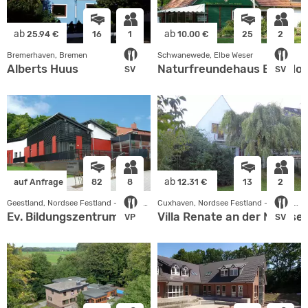
ab
ab
25.94 €
16
1
10.00 €
25
2
Bremerhaven, Bremen
Schwanewede, Elbe Weser
Alberts Huus
Naturfreundehaus Brundor
SV
SV
ab
auf Anfrage
82
8
12.31 €
13
2
Geestland, Nordsee Festland - Niedersachsen
Cuxhaven, Nordsee Festland - Niedersachsen
Ev. Bildungszentrum
Villa Renate an der Nordse
VP
SV