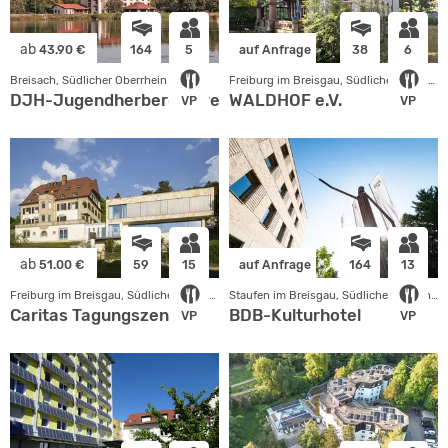
ab
43.90 €
164
5
auf Anfrage
38
6
Breisach, Südlicher Oberrhein
Freiburg im Breisgau, Südlicher Oberrhein
DJH-Jugendherberge Breisach und
WALDHOF e.V.
VP
VP
ab
51.00 €
59
15
auf Anfrage
164
13
Freiburg im Breisgau, Südlicher Oberrhein
Staufen im Breisgau, Südlicher Oberrhein
Caritas Tagungszentrum
BDB-Kulturhotel
VP
VP