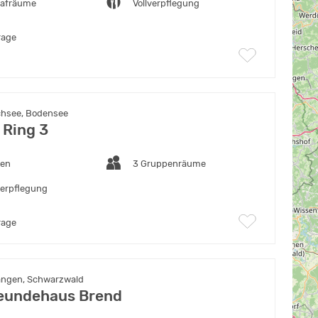
lafräume
Vollverpflegung
rage
chsee, Bodensee
 Ring 3
ten
3 Gruppenräume
verpflegung
rage
angen, Schwarzwald
eundehaus Brend