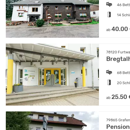
46 Bet
14 Sch
40.00
ab
78120 Furtw
Bregtal
68 Bet
20 Sch
25.50 
ab
79865 Grafe
Pension