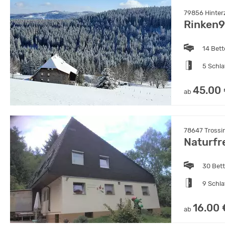
79856 Hinter
Rinken9
14 Bet
5 Schl
45.00
ab
78647 Trossi
Naturfr
30 Bet
9 Schl
16.00 
ab