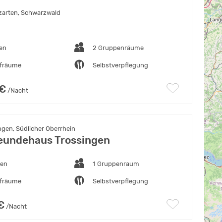
zarten, Schwarzwald
ten
2 Gruppenräume
afräume
Selbstverpflegung
 €
/Nacht
ngen, Südlicher Oberrhein
eundehaus Trossingen
ten
1 Gruppenraum
afräume
Selbstverpflegung
€
/Nacht