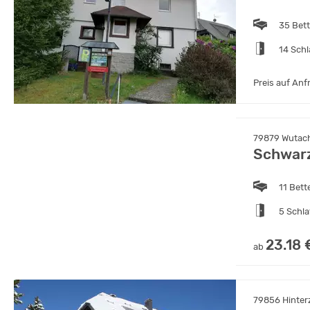
35 Bet
14 Sch
Preis auf Anf
79879 Wutach
Schwar
11 Bett
5 Schl
23.18 
ab
79856 Hinter