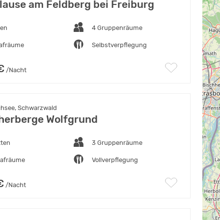
lause am Feldberg bei Freiburg
ten
4 Gruppenräume
lafräume
Selbstverpflegung
€
/Nacht
hsee, Schwarzwald
erberge Wolfgrund
tten
3 Gruppenräume
lafräume
Vollverpflegung
€
/Nacht