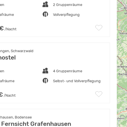
ten
2 Gruppenräume
lafräume
Vollverpflegung
 €
/Nacht
angen, Schwarzwald
hostel
ten
4 Gruppenräume
lafräume
Selbst- und Vollverpflegung
€
/Nacht
nhausen, Bodensee
 Fernsicht Grafenhausen