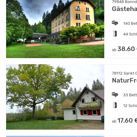
79848 Bonndo
Gästeha
140 Be
44 Sch
38.60
ab
78112 Sankt 
NaturFr
33 Bet
12 Sch
17.60 
ab