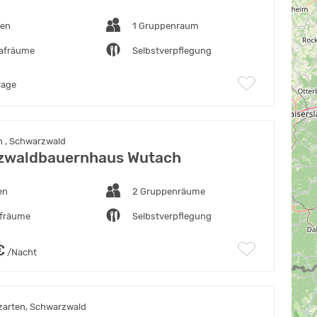
ten
1 Gruppenraum
lafräume
Selbstverpflegung
rage
 , Schwarzwald
zwaldbauernhaus Wutach
en
2 Gruppenräume
afräume
Selbstverpflegung
€
/Nacht
zarten, Schwarzwald