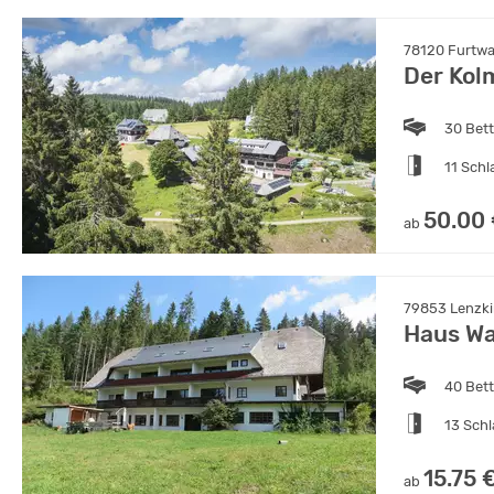
78120 Furtw
Der Kolm
30 Bet
11 Sch
50.00
ab
79853 Lenzki
Haus Wa
40 Bet
13 Sch
15.75 
ab