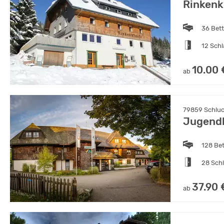
Rinkenk
36 Bet
12 Sch
10.00 
ab
79859 Schluc
Jugendh
128 Be
28 Sch
37.90 
ab