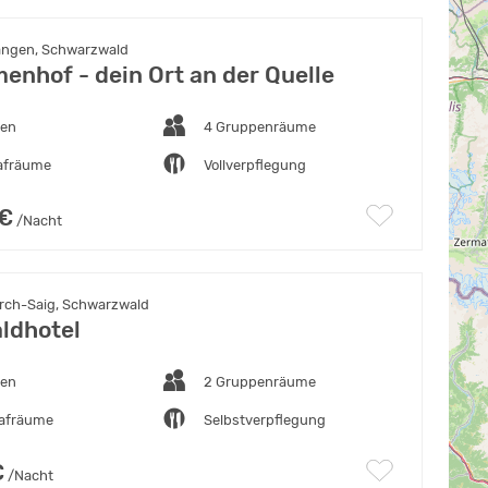
angen, Schwarzwald
enhof - dein Ort an der Quelle
ten
4 Gruppenräume
lafräume
Vollverpflegung
 €
/Nacht
rch-Saig, Schwarzwald
ldhotel
ten
2 Gruppenräume
lafräume
Selbstverpflegung
€
/Nacht