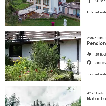
20 Sch
Preis auf Anf
79859 Schlu
Pension
25 Bet
Selbst
Preis auf Anf
78120 Furtw
Naturfr