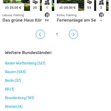
ab
ab
25.00 €
20
1
20.00 €
53
3
Lebusa, Fläming
Körba, Fläming
Das grüne Haus Körba
Ferienanlage am See
SV
+
1
Weitere Bundesländer:
Baden Württemberg (527)
Bayern (543)
Berlin (37)
BR (1)
Brandenburg (181)
Bremen (4)