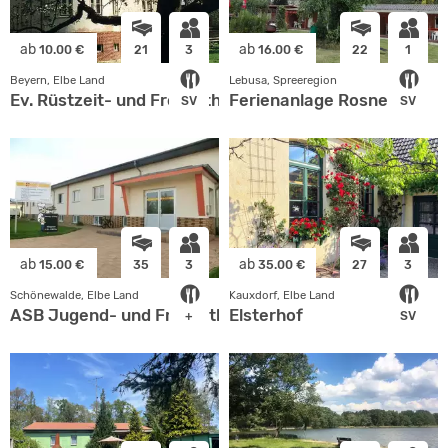
ab
ab
10.00 €
21
3
16.00 €
22
1
Beyern, Elbe Land
Lebusa, Spreeregion
Ev. Rüstzeit- und Freizeitheim
Ferienanlage Rosner
SV
SV
ab
ab
15.00 €
35
3
35.00 €
27
3
Schönewalde, Elbe Land
Kauxdorf, Elbe Land
ASB Jugend- und Freizeitherberge
Elsterhof
+
SV