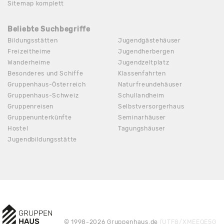
Sitemap komplett
Beliebte Suchbegriffe
Bildungsstätten
Jugendgästehäuser
Freizeitheime
Jugendherbergen
Wanderheime
Jugendzeltplatz
Besonderes und Schiffe
Klassenfahrten
Gruppenhaus-Österreich
Naturfreundehäuser
Gruppenhaus-Schweiz
Schullandheim
Gruppenreisen
Selbstversorgerhaus
Gruppenunterkünfte
Seminarhäuser
Hostel
Tagungshäuser
Jugendbildungsstätte
© 1998-2026 Gruppenhaus.de
(UTF8/XMEEQE5G