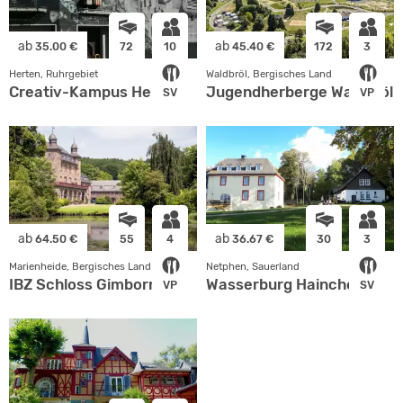
ab
ab
35.00 €
72
10
45.40 €
172
3
Herten, Ruhrgebiet
Waldbröl, Bergisches Land
Creativ-Kampus Herten
Jugendherberge Waldbröl 
SV
VP
ab
ab
64.50 €
55
4
36.67 €
30
3
Marienheide, Bergisches Land
Netphen, Sauerland
IBZ Schloss Gimborn
Wasserburg Hainchen
VP
SV