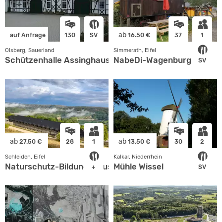
ab
auf Anfrage
130
SV
16.50 €
37
1
Olsberg, Sauerland
Simmerath, Eifel
Schützenhalle Assinghausen
NabeDi-Wagenburg
SV
ab
ab
27.50 €
28
1
13.50 €
30
2
Schleiden, Eifel
Kalkar, Niederrhein
Naturschutz-Bildungshaus Eifel-Ardennen-Region
Mühle Wissel
+
SV