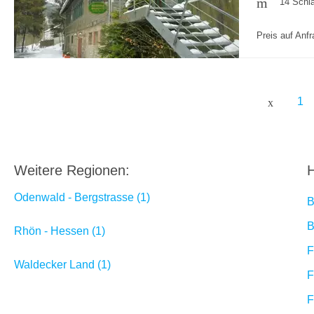
14 Schl
Preis auf Anf
1
Weitere Regionen:
H
Odenwald - Bergstrasse (1)
B
B
Rhön - Hessen (1)
F
Waldecker Land (1)
F
F