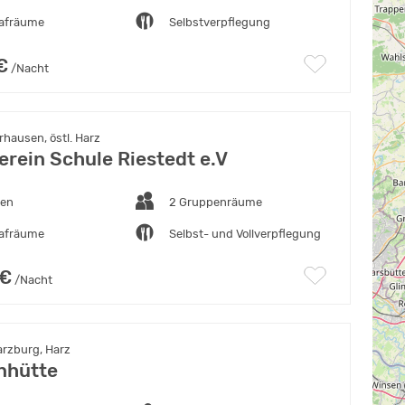
lafräume
Selbstverpflegung
€
/Nacht
hausen, östl. Harz
erein Schule Riestedt e.V
ten
2 Gruppenräume
lafräume
Selbst- und Vollverpflegung
 €
/Nacht
rzburg, Harz
nhütte