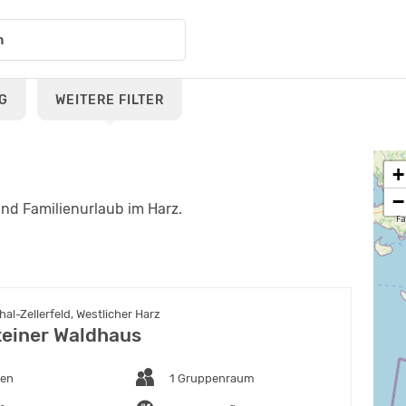
G
WEITERE FILTER
+
−
und Familienurlaub im Harz.
al-Zellerfeld, Westlicher Harz
einer Waldhaus
ten
1 Gruppenraum