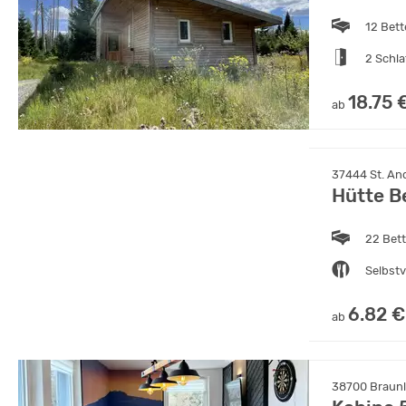
12 Bet
2 Schl
18.75 
ab
37444 St. An
Hütte B
22 Bet
Selbst
6.82 €
ab
38700 Braunl