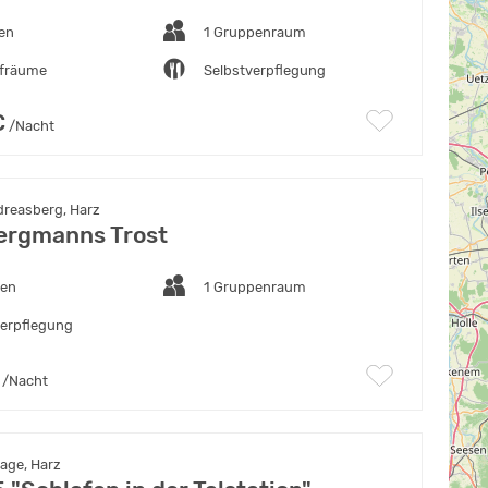
ten
1 Gruppenraum
afräume
Selbstverpflegung
€
/Nacht
dreasberg, Harz
ergmanns Trost
ten
1 Gruppenraum
verpflegung
/Nacht
age, Harz