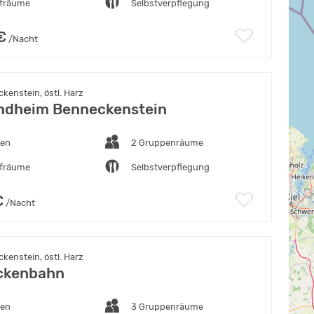
afräume
Selbstverpflegung
€
/Nacht
enstein, östl. Harz
ndheim Benneckenstein
ten
2 Gruppenräume
afräume
Selbstverpflegung
€
/Nacht
enstein, östl. Harz
ckenbahn
ten
3 Gruppenräume