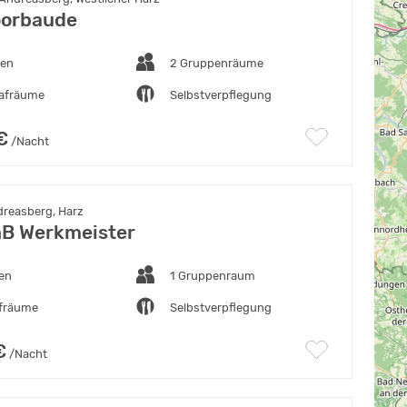
orbaude
ten
2 Gruppenräume
lafräume
Selbstverpflegung
€
/Nacht
dreasberg, Harz
B Werkmeister
ten
1 Gruppenraum
afräume
Selbstverpflegung
€
/Nacht