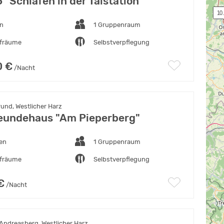
 "Schlafen in der Talstation"
 10
en
1 Gruppenraum
afräume
Selbstverpflegung
0 €
/Nacht
und, Westlicher Harz
eundehaus "Am Pieperberg"
ten
1 Gruppenraum
afräume
Selbstverpflegung
€
/Nacht
Andreasberg, Westlicher Harz