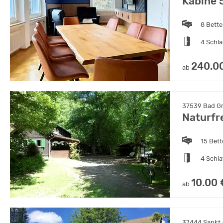
Kabine 5
8 Bett
4 Schl
240.0
ab
37539 Bad Gr
Naturfr
15 Bet
4 Schl
10.00 
ab
37444 Sankt 