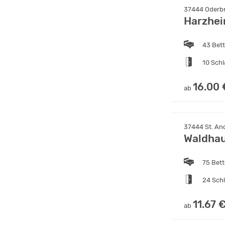
37444 Oderbr
Harzhe
43 Bet
10 Sch
16.00 
ab
37444 St. An
Waldhau
75 Bet
24 Sch
11.67 
ab