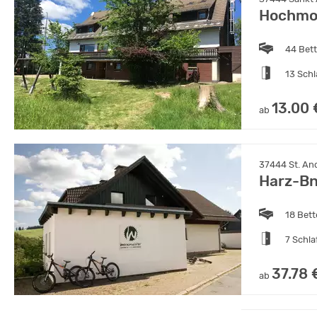
Hochmo
44 Bet
13 Sch
13.00 
ab
37444 St. An
Harz-Bn
18 Bet
7 Schl
37.78 
ab