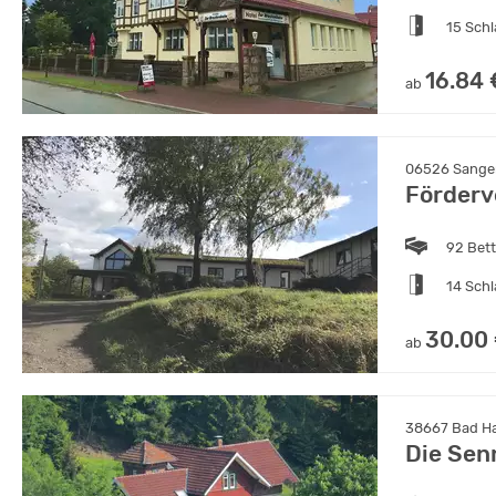
15 Sch
16.84 
ab
06526 Sanger
Förderv
92 Bet
14 Sch
30.00
ab
38667 Bad Ha
Die Sen