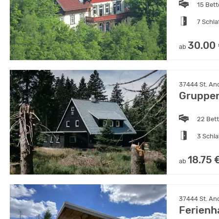
15 Bet
7 Schl
30.00
ab
37444 St. And
Gruppe
22 Bet
3 Schl
18.75 
ab
37444 St. An
Ferienh