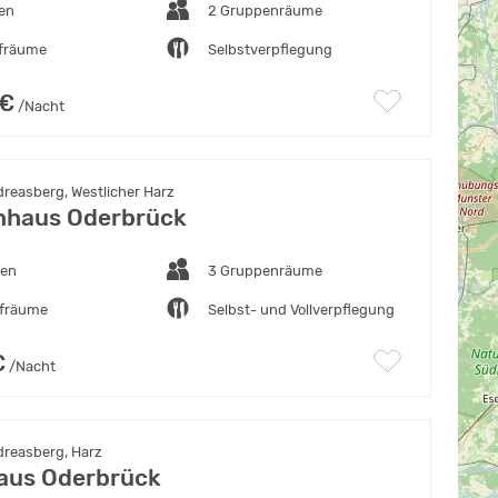
ten
2 Gruppenräume
afräume
Selbstverpflegung
 €
/Nacht
reasberg, Westlicher Harz
nhaus Oderbrück
ten
3 Gruppenräume
afräume
Selbst- und Vollverpflegung
€
/Nacht
dreasberg, Harz
aus Oderbrück