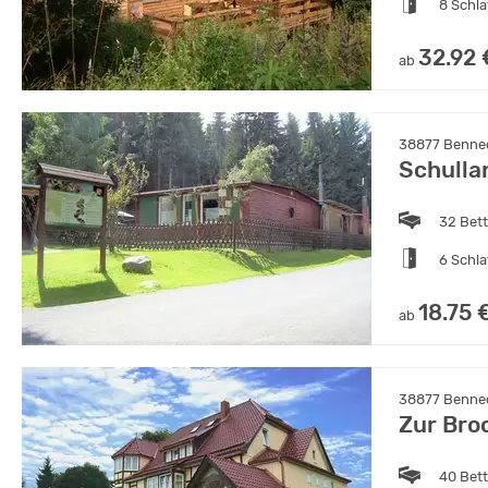
8 Schl
32.92 
ab
38877 Benneck
Schulla
32 Bet
6 Schl
18.75 
ab
38877 Benneck
Zur Bro
40 Bet