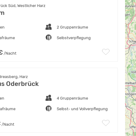
ück Süd, Westlicher Harz
im
ten
2 Gruppenräume
lafräume
Selbstverpflegung
€
/Nacht
dreasberg, Harz
s Oderbrück
ten
4 Gruppenräume
lafräume
Selbst- und Vollverpflegung
€
/Nacht