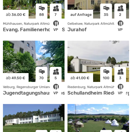
ab
36.00 €
88
7
auf Anfrage
35
2
Mühlhausen, Naturpark Altmühltal
Gelbelsee, Naturpark Altmühltal
Evang. Familienerholung Sulzbürg gGmbH
Jurahof
VP
VP
ab
ab
49.50 €
70
5
41.00 €
100
3
Velburg, Regensburger Umland
Riedenburg, Naturpark Altmühltal
Jugendtagungshaus Habsberg
Schullandheim Riedenburg
VP
VP