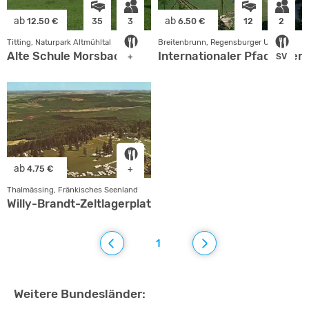
ab
ab
12.50 €
35
3
6.50 €
12
2
Titting, Naturpark Altmühltal
Breitenbrunn, Regensburger Umland
Alte Schule Morsbach
Internationaler Pfadfinder
+
SV
ab
4.75 €
+
Thalmässing, Fränkisches Seenland
Willy-Brandt-Zeltlagerplatz
1
Weitere Bundesländer: