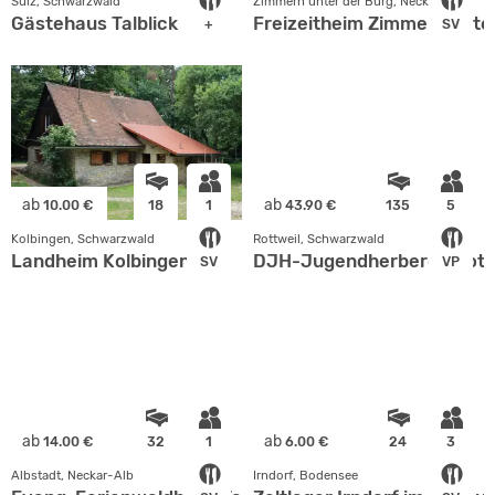
Sulz, Schwarzwald
Zimmern unter der Burg, Neckar-Alb
Gästehaus Talblick
Freizeitheim Zimmern unte
+
SV
ab
ab
10.00 €
18
1
43.90 €
135
5
Kolbingen, Schwarzwald
Rottweil, Schwarzwald
Landheim Kolbingen
DJH-Jugendherberge Rott
SV
VP
ab
ab
14.00 €
32
1
6.00 €
24
3
Albstadt, Neckar-Alb
Irndorf, Bodensee