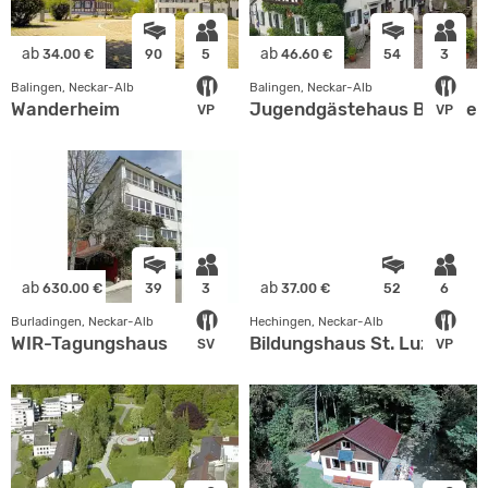
ab
ab
34.00 €
90
5
46.60 €
54
3
Balingen, Neckar-Alb
Balingen, Neckar-Alb
Wanderheim
Jugendgästehaus Balingen
VP
VP
ab
ab
630.00 €
39
3
37.00 €
52
6
Burladingen, Neckar-Alb
Hechingen, Neckar-Alb
WIR-Tagungshaus
Bildungshaus St. Luzen
SV
VP