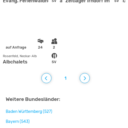
Evang. Ferienwaldheim Tailfingen
Zeltlager Irndorf im Donaut
SV
SV
auf Anfrage
24
2
Rosenfeld, Neckar-Alb
Albchalets
SV
1
Weitere Bundesländer:
Baden Württemberg (527)
Bayern (543)