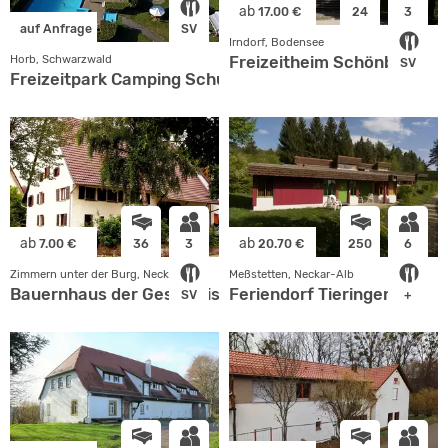
ab
17.00 €
24
3
auf Anfrage
SV
Irndorf, Bodensee
Freizeitheim Schönbühl
Horb, Schwarzwald
SV
Freizeitpark Camping Schuettehof
ab
ab
7.00 €
36
3
20.70 €
250
6
Zimmern unter der Burg, Neckar-Alb
Meßstetten, Neckar-Alb
Bauernhaus der Geschwister-
Feriendorf Tieringen
SV
+