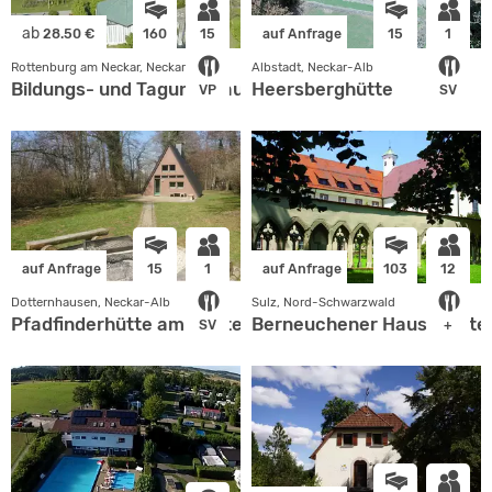
ab
28.50 €
160
15
auf Anfrage
15
1
Rottenburg am Neckar, Neckar-Alb
Albstadt, Neckar-Alb
Bildungs- und Tagungshaus
Heersberghütte
VP
SV
auf Anfrage
15
1
auf Anfrage
103
12
Dotternhausen, Neckar-Alb
Sulz, Nord-Schwarzwald
Pfadfinderhütte am Plettenberg
Berneuchener Haus Kloster
SV
+