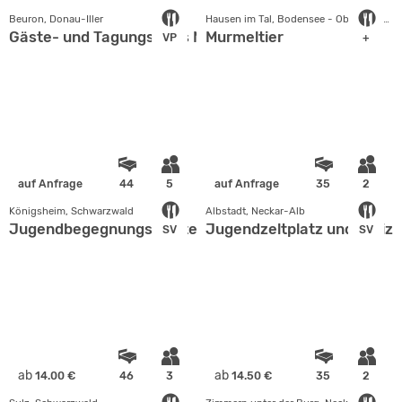
Beuron, Donau-Iller
Hausen im Tal, Bodensee - Oberschwaben
Gäste- und Tagungshaus Maria Trost
Murmeltier
VP
+
auf Anfrage
44
5
auf Anfrage
35
2
Königsheim, Schwarzwald
Albstadt, Neckar-Alb
Jugendbegegnungsstätte
Jugendzeltplatz und Freiz
SV
SV
ab
ab
14.00 €
46
3
14.50 €
35
2