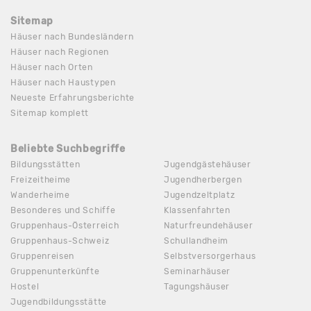
Sitemap
Häuser nach Bundesländern
Häuser nach Regionen
Häuser nach Orten
Häuser nach Haustypen
Neueste Erfahrungsberichte
Sitemap komplett
Beliebte Suchbegriffe
Bildungsstätten
Jugendgästehäuser
Freizeitheime
Jugendherbergen
Wanderheime
Jugendzeltplatz
Besonderes und Schiffe
Klassenfahrten
Gruppenhaus-Österreich
Naturfreundehäuser
Gruppenhaus-Schweiz
Schullandheim
Gruppenreisen
Selbstversorgerhaus
Gruppenunterkünfte
Seminarhäuser
Hostel
Tagungshäuser
Jugendbildungsstätte