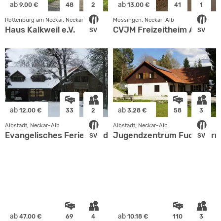
ab
ab
9.00 €
48
2
13.00 €
41
1
Rottenburg am Neckar, Neckar-Alb
Mössingen, Neckar-Alb
Haus Kalkweil e.V.
CVJM Freizeitheim Aible
SV
SV
ab
ab
12.00 €
33
2
3.28 €
58
3
Albstadt, Neckar-Alb
Albstadt, Neckar-Alb
Evangelisches Ferienwaldheim Ebingen
Jugendzentrum Fuchsfar
SV
SV
ab
ab
47.00 €
69
4
10.18 €
110
3