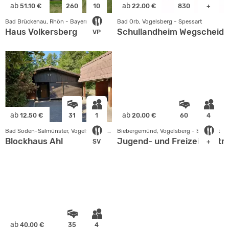
ab
ab
51.10 €
260
10
22.00 €
830
+
Bad Brückenau, Rhön - Bayern
Bad Orb, Vogelsberg - Spessart
Haus Volkersberg
Schullandheim Wegscheide
VP
ab
ab
12.50 €
31
1
20.00 €
60
4
Bad Soden-Salmünster, Vogelsberg - Spessart
Biebergemünd, Vogelsberg - Spessart
Blockhaus Ahl
Jugend- und Freizeitzentr
SV
+
ab
40.00 €
35
4