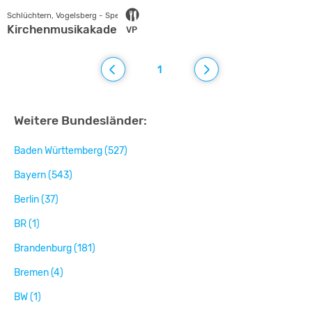
Schlüchtern, Vogelsberg - Spessart
Kirchenmusikakademie
VP
1
Weitere Bundesländer:
Baden Württemberg (527)
Bayern (543)
Berlin (37)
BR (1)
Brandenburg (181)
Bremen (4)
BW (1)