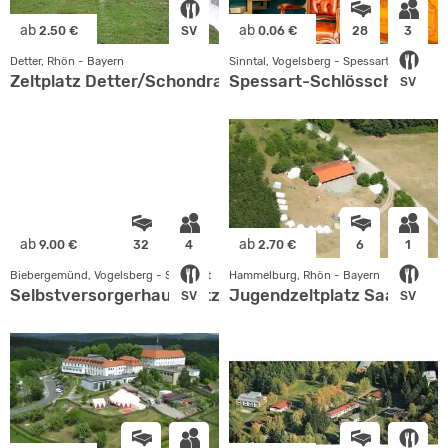
ab
ab
2.50 €
SV
0.06 €
28
3
Detter, Rhön - Bayern
Sinntal, Vogelsberg - Spessart
Zeltplatz Detter/Schondratal
Spessart-Schlösschen
SV
ab
ab
9.00 €
32
4
2.70 €
6
1
Biebergemünd, Vogelsberg - Spessart
Hammelburg, Rhön - Bayern
Selbstversorgerhaus Lützel
Jugendzeltplatz Saaleck
SV
SV