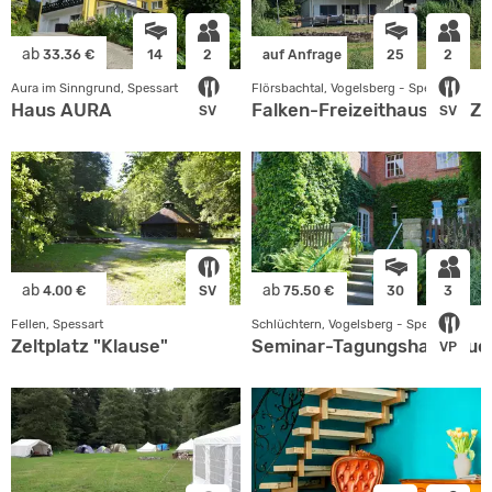
ab
33.36 €
14
2
auf Anfrage
25
2
Aura im Sinngrund, Spessart
Flörsbachtal, Vogelsberg - Spessart
Haus AURA
Falken-Freizeithaus und Ze
SV
SV
ab
ab
4.00 €
SV
75.50 €
30
3
Fellen, Spessart
Schlüchtern, Vogelsberg - Spessart
Zeltplatz "Klause"
Seminar-Tagungshaus Kuc
VP