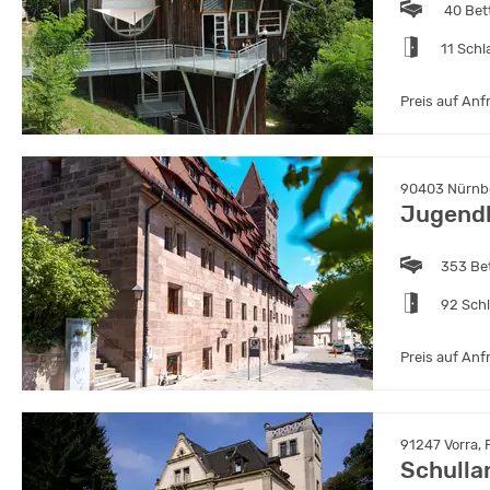
40 Bet
11 Sch
Preis auf Anf
90403 Nürnbe
Jugend
353 Be
92 Sch
Preis auf Anf
91247 Vorra,
Schulla