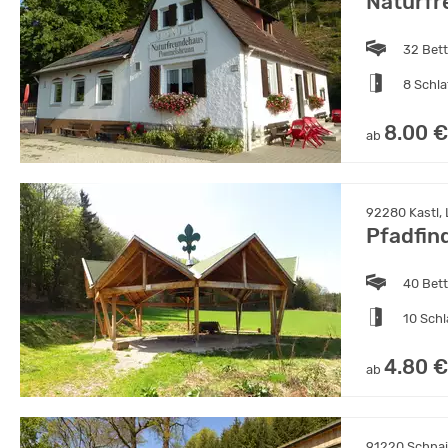
Naturf
32 Bet
8 Schl
8.00 €
ab
92280 Kastl,
Pfadfin
40 Bet
10 Sch
4.80 €
ab
91220 Schnai