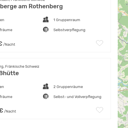
berge am Rothenberg
ten
1 Gruppenraum
afräume
Selbstverpflegung
€
/Nacht
g, Fränkische Schweiz
ßhütte
ten
2 Gruppenräume
afräume
Selbst- und Vollverpflegung
 €
/Nacht