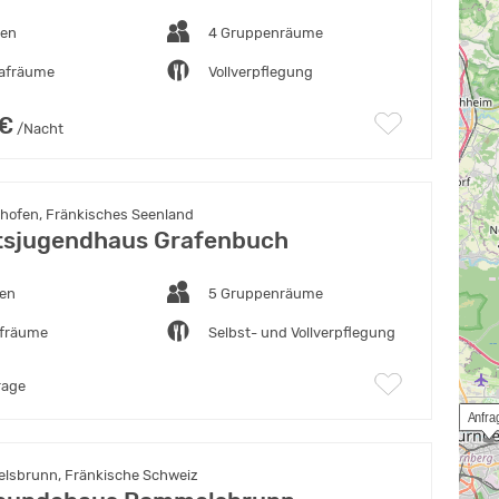
ten
4 Gruppenräume
lafräume
Vollverpflegung
 €
/Nacht
hofen, Fränkisches Seenland
tsjugendhaus Grafenbuch
ten
5 Gruppenräume
afräume
Selbst- und Vollverpflegung
rage
 Anfra
lsbrunn, Fränkische Schweiz