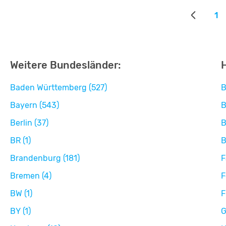
1
Weitere Bundesländer:
H
Baden Württemberg (527)
B
Bayern (543)
B
Berlin (37)
B
BR (1)
B
Brandenburg (181)
F
Bremen (4)
F
BW (1)
F
BY (1)
G