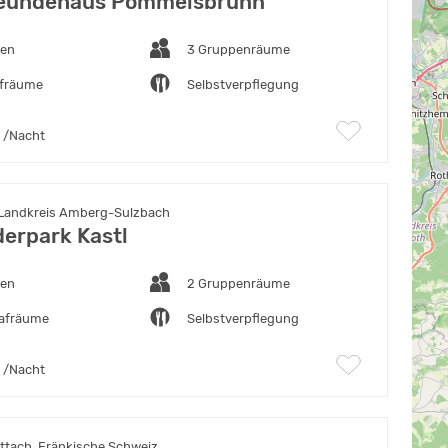
reundehaus Pommelsbrunn
ten
3 Gruppenräume
afräume
Selbstverpflegung
/Nacht
 Landkreis Amberg-Sulzbach
derpark Kastl
ten
2 Gruppenräume
lafräume
Selbstverpflegung
/Nacht
ttach, Fränkische Schweiz