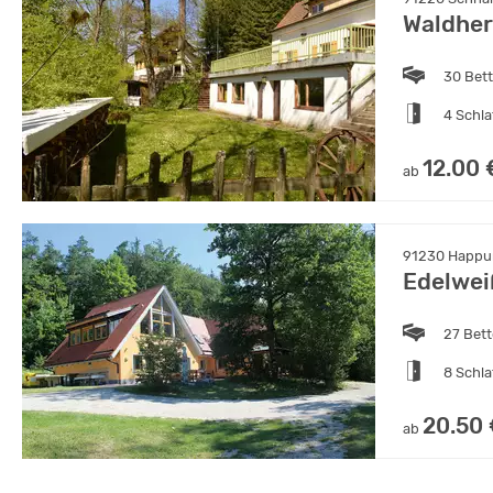
Waldher
30 Bet
4 Schl
12.00 
ab
91230 Happur
Edelwei
27 Bet
8 Schl
20.50
ab