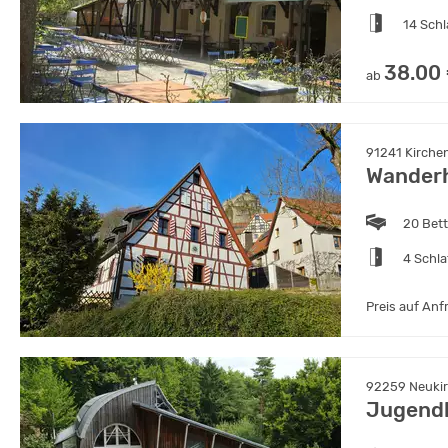
14 Sch
38.00
ab
91241 Kirche
Wander
20 Bet
4 Schl
Preis auf Anf
92259 Neukir
Jugend