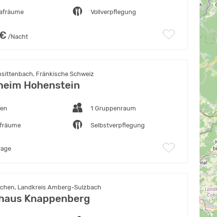
lafräume
Vollverpflegung
 €
/Nacht
nsittenbach, Fränkische Schweiz
heim Hohenstein
ten
1 Gruppenraum
afräume
Selbstverpflegung
rage
chen, Landkreis Amberg-Sulzbach
haus Knappenberg