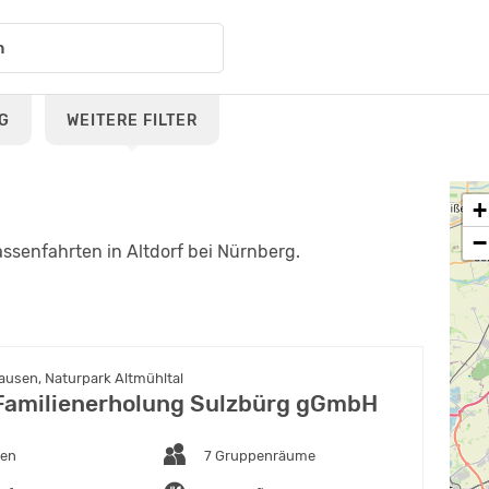
G
WEITERE FILTER
+
−
ssenfahrten in Altdorf bei Nürnberg.
usen, Naturpark Altmühltal
Familienerholung Sulzbürg gGmbH
ten
7 Gruppenräume