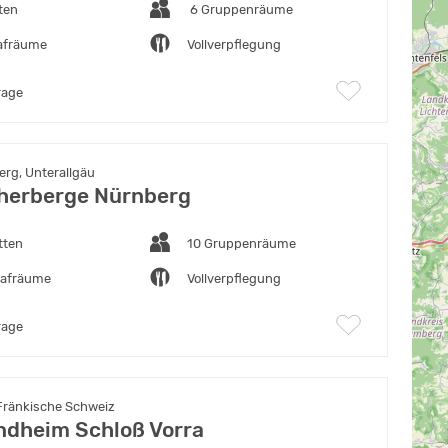
ten
6 Gruppenräume
lafräume
Vollverpflegung
rage
rg, Unterallgäu
herberge Nürnberg
tten
10 Gruppenräume
lafräume
Vollverpflegung
rage
 Fränkische Schweiz
ndheim Schloß Vorra