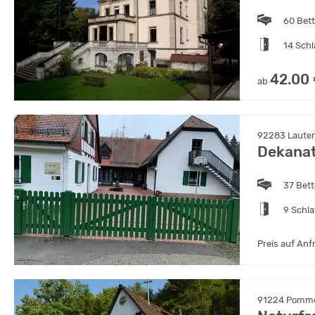
60 Bet
14 Sch
42.00
ab
92283 Lauter
Dekana
37 Bet
9 Schl
Preis auf Anf
91224 Pomme