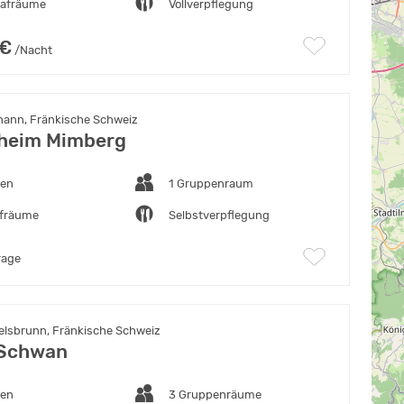
lafräume
Vollverpflegung
 €
/Nacht
ann, Fränkische Schweiz
heim Mimberg
ten
1 Gruppenraum
afräume
Selbstverpflegung
rage
lsbrunn, Fränkische Schweiz
 Schwan
ten
3 Gruppenräume