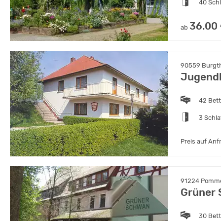
40 Sch
36.00
ab
90559 Burgth
Jugend
42 Bet
3 Schl
Preis auf Anf
91224 Pomme
Grüner
30 Bet