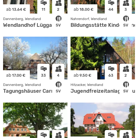
ab
ab
13.64 €
11
2
18.00 €
44
3
Dannenberg, Wendland
Nahrendorf, Wendland
Wendlandhof Lüggau
Bildungsstätte Kinder- un
SV
SV
ab
ab
17.00 €
33
4
9.50 €
63
2
Dannenberg, Wendland
Hitzacker, Wendland
Tagungshäuser Carnap
Jugendfreizeitanlage Meude
SV
SV