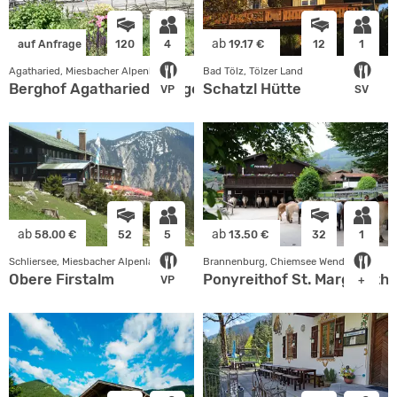
ab
auf Anfrage
120
4
19.17 €
12
1
Agatharied, Miesbacher Alpenland
Bad Tölz, Tölzer Land
Berghof Agatharied / Jugend- und Gruppenhaus
Schatzl Hütte
VP
SV
ab
ab
58.00 €
52
5
13.50 €
32
1
Schliersee, Miesbacher Alpenland
Brannenburg, Chiemsee Wendelstein
Obere Firstalm
Ponyreithof St. Margareth
VP
+