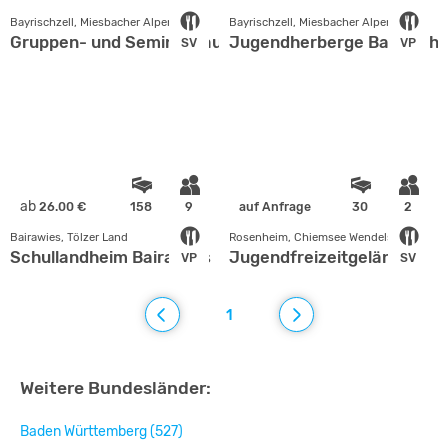
Bayrischzell, Miesbacher Alpenland
Bayrischzell, Miesbacher Alpenland
Gruppen- und Seminarhaus Bayrischzell in Oberbayer
Jugendherberge Bayrischze
SV
VP
ab
26.00 €
158
9
auf Anfrage
30
2
Bairawies, Tölzer Land
Rosenheim, Chiemsee Wendelstein
Schullandheim Bairawies
Jugendfreizeitgelände
VP
SV
1
Weitere Bundesländer:
Baden Württemberg (527)