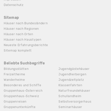
Datenschutz
Sitemap
Häuser nach Bundesländern
Häuser nach Regionen
Häuser nach Orten
Häuser nach Haustypen
Neueste Erfahrungsberichte
Sitemap komplett
Beliebte Suchbegriffe
Bildungsstätten
Jugendgästehäuser
Freizeitheime
Jugendherbergen
Wanderheime
Jugendzeltplatz
Besonderes und Schiffe
Klassenfahrten
Gruppenhaus-Österreich
Naturfreundehäuser
Gruppenhaus-Schweiz
Schullandheim
Gruppenreisen
Selbstversorgerhaus
Gruppenunterkünfte
Seminarhäuser