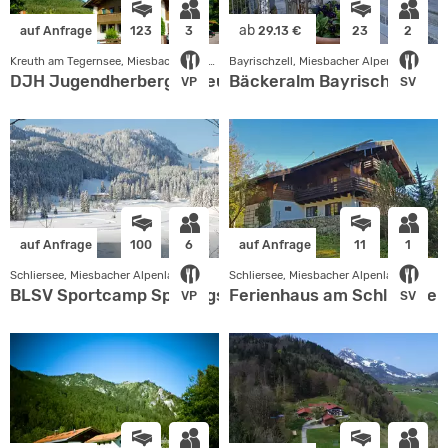
ab
auf Anfrage
123
3
29.13 €
23
2
Kreuth am Tegernsee, Miesbacher Alpenland
Bayrischzell, Miesbacher Alpenland
DJH Jugendherberge Kreuth/Tegernsee
Bäckeralm Bayrischzell
VP
SV
auf Anfrage
100
6
auf Anfrage
11
1
Schliersee, Miesbacher Alpenland
Schliersee, Miesbacher Alpenland
BLSV Sportcamp Spitzingsee
Ferienhaus am Schliersee
VP
SV