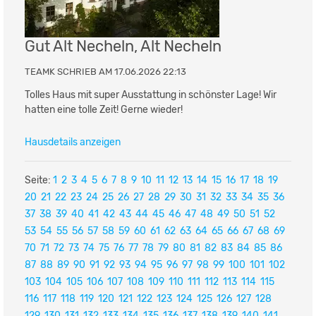
Gut Alt Necheln, Alt Necheln
TEAMK SCHRIEB AM 17.06.2026 22:13
Tolles Haus mit super Ausstattung in schönster Lage! Wir
hatten eine tolle Zeit! Gerne wieder!
Hausdetails anzeigen
Seite:
1
2
3
4
5
6
7
8
9
10
11
12
13
14
15
16
17
18
19
20
21
22
23
24
25
26
27
28
29
30
31
32
33
34
35
36
37
38
39
40
41
42
43
44
45
46
47
48
49
50
51
52
53
54
55
56
57
58
59
60
61
62
63
64
65
66
67
68
69
70
71
72
73
74
75
76
77
78
79
80
81
82
83
84
85
86
87
88
89
90
91
92
93
94
95
96
97
98
99
100
101
102
103
104
105
106
107
108
109
110
111
112
113
114
115
116
117
118
119
120
121
122
123
124
125
126
127
128
129
130
131
132
133
134
135
136
137
138
139
140
141