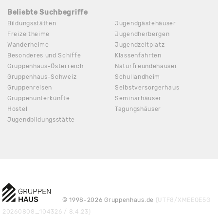
Beliebte Suchbegriffe
Bildungsstätten
Jugendgästehäuser
Freizeitheime
Jugendherbergen
Wanderheime
Jugendzeltplatz
Besonderes und Schiffe
Klassenfahrten
Gruppenhaus-Österreich
Naturfreundehäuser
Gruppenhaus-Schweiz
Schullandheim
Gruppenreisen
Selbstversorgerhaus
Gruppenunterkünfte
Seminarhäuser
Hostel
Tagungshäuser
Jugendbildungsstätte
© 1998-2026 Gruppenhaus.de
(UTF8/XMEEQE5G
20260808_104326 / 8.4.23)